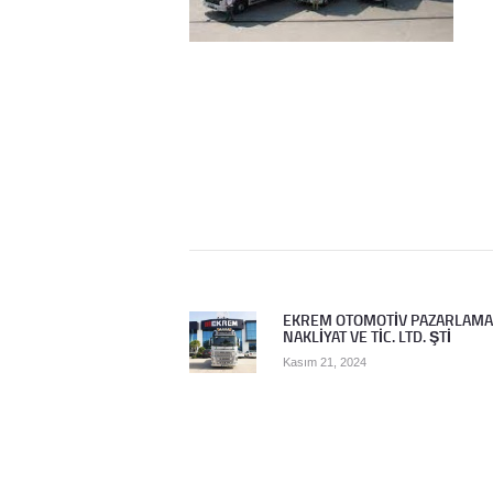
Yazı
gezinmesi
EKREM OTOMOTİV PAZARLAMA
Previous
NAKLİYAT VE TİC. LTD. ŞTİ
post:
Kasım 21, 2024