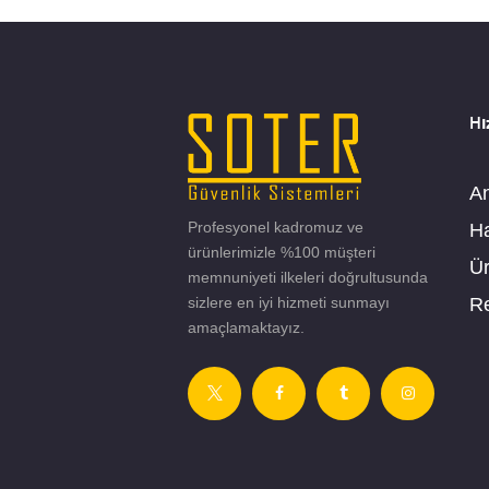
Hı
A
Profesyonel kadromuz ve
H
ürünlerimizle %100 müşteri
Ür
memnuniyeti ilkeleri doğrultusunda
sizlere en iyi hizmeti sunmayı
Re
amaçlamaktayız.