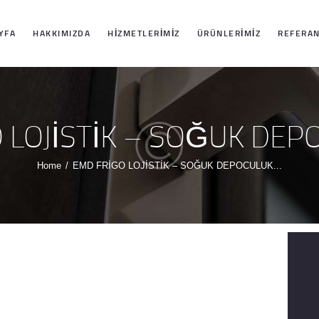
ANASAYFA
YFA
HAKKIMIZDA
HIZMETLERIMIZ
ÜRÜNLERIMIZ
REFERAN
HAKKIMIZDA
HIZMETLERIMIZ
 LOJİSTİK – SOĞUK DEPO
ÜRÜNLERIMIZ
Home
EMD FRİGO LOJİSTİK – SOĞUK DEPOCULUK...
REFERANSLARI
MIZ
İLETIŞIM