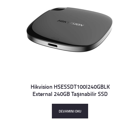
Hikvision HSESSDT100I240GBLK
External 240GB Taşınabilir SSD
Details
DEVAMINI OKU