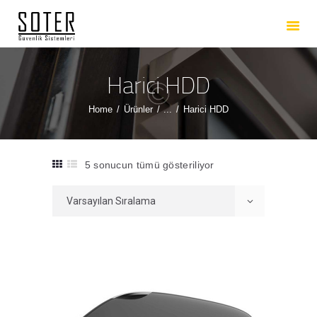
ANASAYFA
HAKKIMIZDA
HIZMETLERIMIZ
Harici HDD
ÜRÜNLERIMIZ
Home
Ürünler
...
Harici HDD
REFERANSLARIMIZ
İLETIŞIM
5 sonucun tümü gösteriliyor