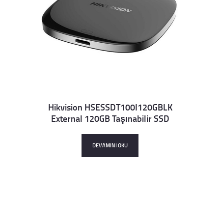
Hikvision HSESSDT100I120GBLK
External 120GB Taşınabilir SSD
Details
DEVAMINI OKU