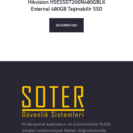
Hikvision HSESSDT200N480GBLK
External 480GB Taşınabilir SSD
Details
DEVAMINI OKU
Profesyonel kadromuz ve ürünlerimizle %100
müşteri memnuniyeti ilkeleri doğrultusunda