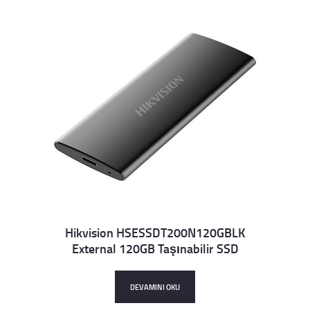
Hikvision HSESSDT200N120GBLK
External 120GB Taşınabilir SSD
Details
DEVAMINI OKU