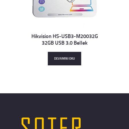
Hikvision HS-USB3-M20032G
32GB USB 3.0 Bellek
Details
DEVAMINI OKU