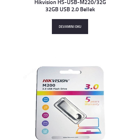
Hikvision HS-USB-M220/32G
32GB USB 2.0 Bellek
Details
DEVAMINI OKU