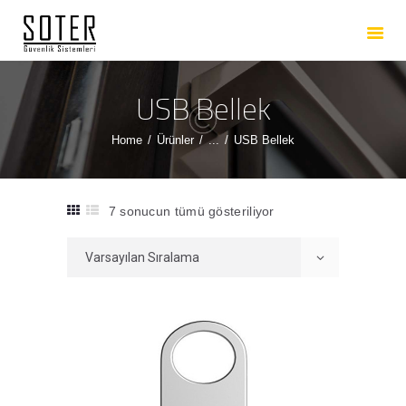
ANASAYFA
HAKKIMIZDA
HIZMETLERIMIZ
USB Bellek
ÜRÜNLERIMIZ
Home
Ürünler
...
USB Bellek
REFERANSLARIMIZ
İLETIŞIM
7 sonucun tümü gösteriliyor