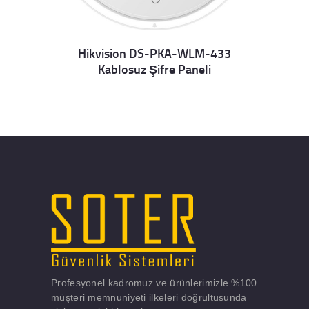
Hikvision DS-PKA-WLM-433
Kablosuz Şifre Paneli
Details
Profesyonel kadromuz ve ürünlerimizle %100
müşteri memnuniyeti ilkeleri doğrultusunda