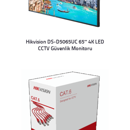
Hikvision DS-D5065UC 65″ 4K LED
CCTV Güvenlik Monitoru
Details