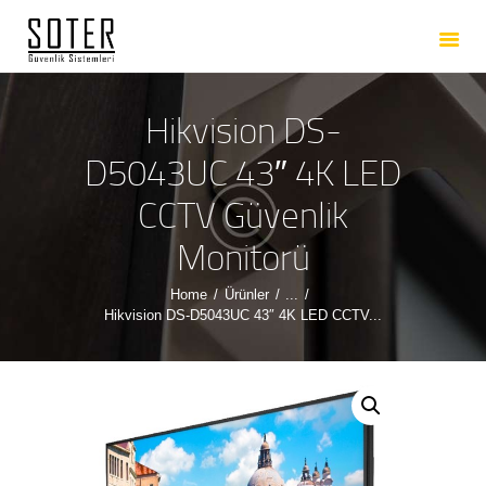
ANASAYFA
HAKKIMIZDA
HIZMETLERIMIZ
Hikvision DS-
ÜRÜNLERIMIZ
D5043UC 43″ 4K LED
REFERANSLARIMIZ
CCTV Güvenlik
İLETIŞIM
Monitorü
Home
Ürünler
...
Hikvision DS-D5043UC 43″ 4K LED CCTV...