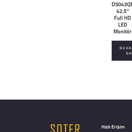
D5043Q
42.5″
Full HD
LED
Monitör
DEVA
O
Hızlı Erişim