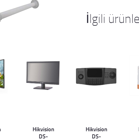
İlgili ürünl
n
Hikvision
Hikvision
Det
Det
D
DS-
DS-
ails
ails
ai