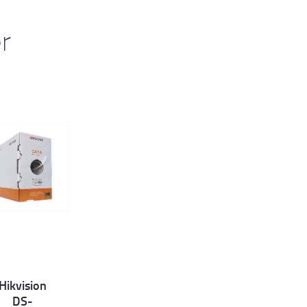
er
Hikvision
et
DS-
ls