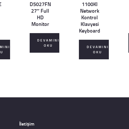
E
D5027FN
1100KI
27″ Full
Network
HD
Kontrol
Monitor
Klavyesi
Keyboard
DEVAMINI
OKU
MINI
DEVAMINI
KU
OKU
İletişim