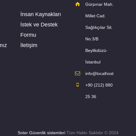
Gürpınar Mah.
İnsan Kaynakları
Millet Cad.
İstek ve Destek
Sağlıkçılar Sit.
Formu
No:3/B
mız
İletişim
Beylikdüzü-
İstanbul
info@localhost
+90 (212) 880
25 36
Soter Güvenlik sistemleri
Tüm Hakkı Saklıdır © 2024