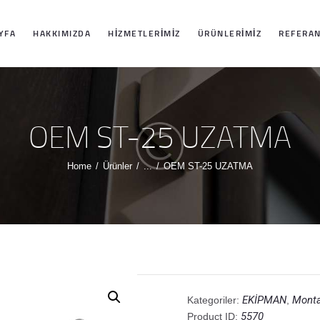
ANASAYFA
YFA
HAKKIMIZDA
HIZMETLERIMIZ
ÜRÜNLERIMIZ
REFERAN
HAKKIMIZDA
HIZMETLERIMIZ
OEM ST-25 UZATMA
ÜRÜNLERIMIZ
Home
Ürünler
...
OEM ST-25 UZATMA
REFERANSLARI
MIZ
İLETIŞIM
EKİPMAN
Monta
Kategoriler:
,
5570
Product ID: