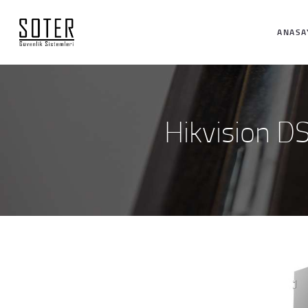
ANASA
Hikvision D