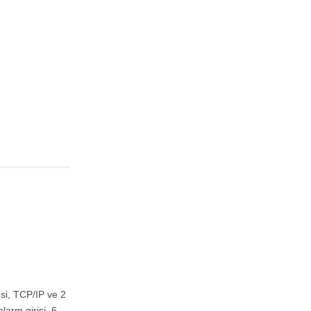
esi, TCP/IP ve 2
arm girişi, 6