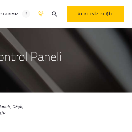
SLARIMIZ
ÜCRETSIZ KEŞIF
ntrol Paneli
aneli
GEçİş
,
KİP