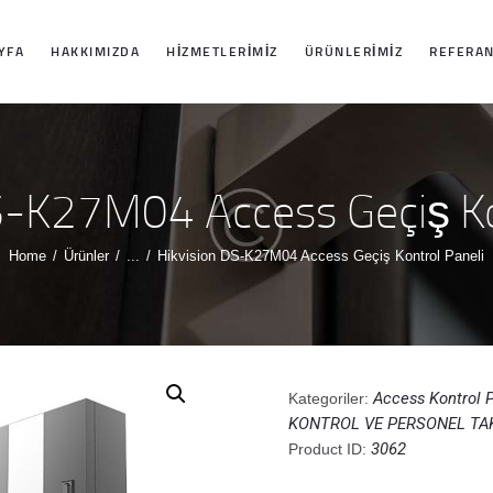
ANASAYFA
YFA
HAKKIMIZDA
HIZMETLERIMIZ
ÜRÜNLERIMIZ
REFERAN
HAKKIMIZDA
HIZMETLERIMIZ
S-K27M04 Access Geçiş Ko
ÜRÜNLERIMIZ
Home
Ürünler
...
Hikvision DS-K27M04 Access Geçiş Kontrol Paneli
REFERANSLARI
MIZ
Access Kontrol P
Kategoriler:
KONTROL VE PERSONEL TA
İLETIŞIM
3062
Product ID: