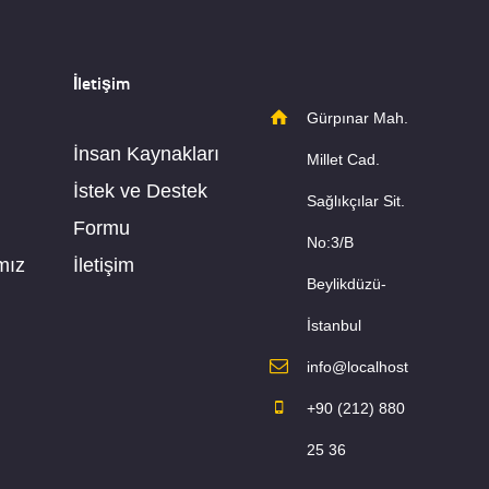
İletişim
Gürpınar Mah.
İnsan Kaynakları
Millet Cad.
İstek ve Destek
Sağlıkçılar Sit.
Formu
No:3/B
mız
İletişim
Beylikdüzü-
İstanbul
info@localhost
+90 (212) 880
25 36