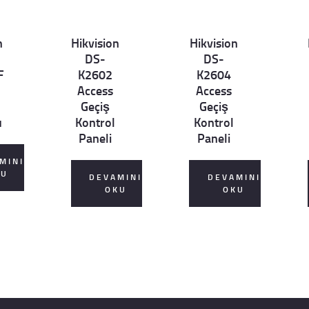
n
Hikvision
Hikvision
Det
Det
D
DS-
DS-
ails
ails
ai
F
K2602
K2604
Access
Access
Geçiş
Geçiş
u
Kontrol
Kontrol
Paneli
Paneli
MINI
KU
DEVAMINI
DEVAMINI
OKU
OKU