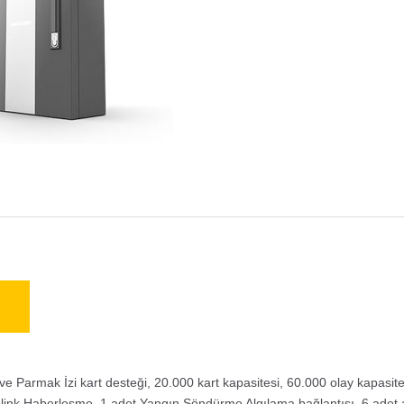
 ve Parmak İzi kart desteği, 20.000 kart kapasitesi, 60.000 olay kapasit
ink Haberleşme, 1 adet Yangın Söndürme Algılama bağlantısı, 6 adet al