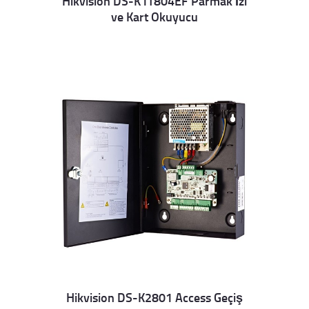
Hikvision DS-K1T804EF Parmak İzi
ve Kart Okuyucu
Details
Hikvision DS-K2801 Access Geçiş