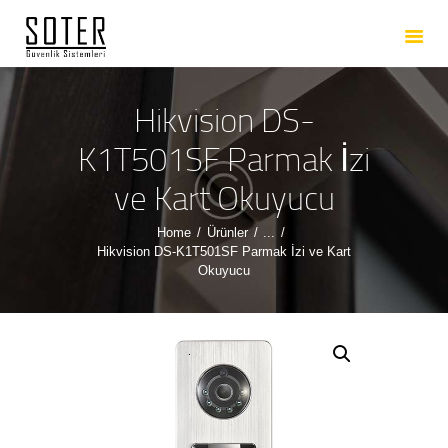
ANASAYFA
HAKKIMIZDA
HIZMETLERIMIZ
Hikvision DS-
ÜRÜNLERIMIZ
K1T501SF Parmak İzi
REFERANSLARIMIZ
ve Kart Okuyucu
İLETIŞIM
Home
Ürünler
...
Hikvision DS-K1T501SF Parmak İzi ve Kart
Okuyucu