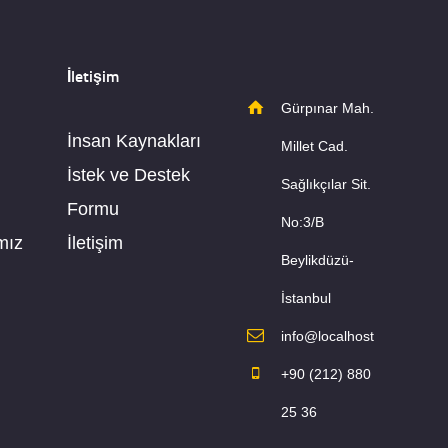
İletişim
Gürpınar Mah.
İnsan Kaynakları
Millet Cad.
İstek ve Destek
Sağlıkçılar Sit.
Formu
No:3/B
mız
İletişim
Beylikdüzü-
İstanbul
info@localhost
+90 (212) 880
25 36