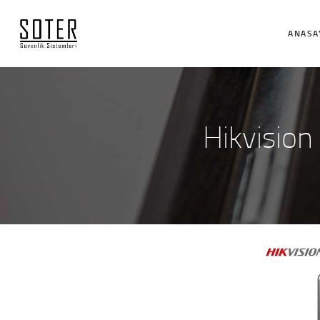
ANASA
Hikvisio