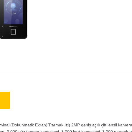
inali(Dokunmatik Ekran)(Parmak İzi) 2MP geniş açılı çift lensli kamera
n, 3.000 yüz tanıma kapasitesi, 3.000 kart kapasitesi, 3.000 parmak i