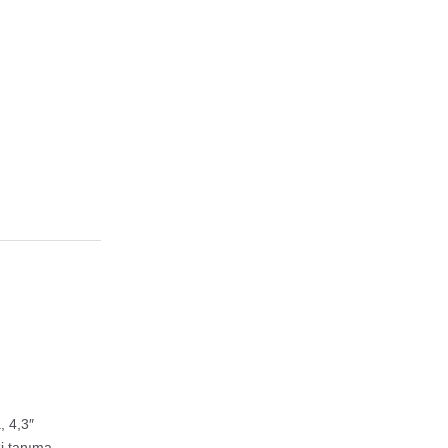
, 4,3″
zi tanıma