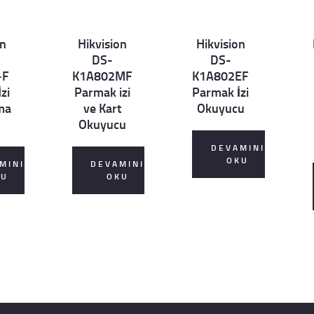
on
Hikvision
Hikvision
Det
Det
D
DS-
DS-
ails
ails
ai
-F
K1A802MF
K1A802EF
zi
Parmak izi
Parmak İzi
ma
ve Kart
Okuyucu
Okuyucu
DEVAMINI
OKU
MINI
DEVAMINI
KU
OKU