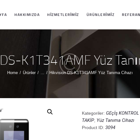
ANASAYFA
YFA
HAKKIMIZDA
HIZMETLERIMIZ
ÜRÜNLERIMIZ
REFERAN
HAKKIMIZDA
HIZMETLERIMIZ
n DS-K1T341AMF Yüz Tanı
ÜRÜNLERIMIZ
Home
Ürünler
...
Hikvision DS-K1T341AMF Yüz Tanıma Cihazı
REFERANSLARI
MIZ
GEçİş KONTROL
Kategoriler:
TAKİP
Yüz Tanıma Cihazı
,
İLETIŞIM
3094
Product ID: