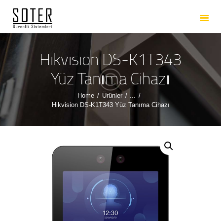
ANASAYFA
HAKKIMIZDA
HIZMETLERIMIZ
Hikvision DS-K1T343
ÜRÜNLERIMIZ
Yüz Tanıma Cihazı
REFERANSLARIMIZ
Home
Ürünler
...
İLETIŞIM
Hikvision DS-K1T343 Yüz Tanıma Cihazı