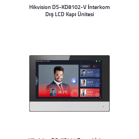
Hikvision DS-KD8102-V İnterkom
Dış LCD Kapı Ünitesi
Details