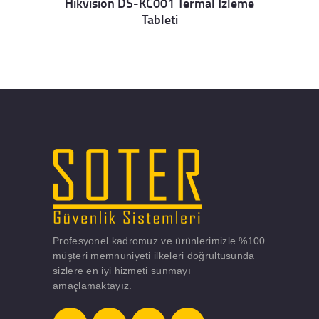
Hikvision DS-KC001 Termal İzleme
Tableti
Details
Profesyonel kadromuz ve ürünlerimizle %100
müşteri memnuniyeti ilkeleri doğrultusunda
sizlere en iyi hizmeti sunmayı
amaçlamaktayız.