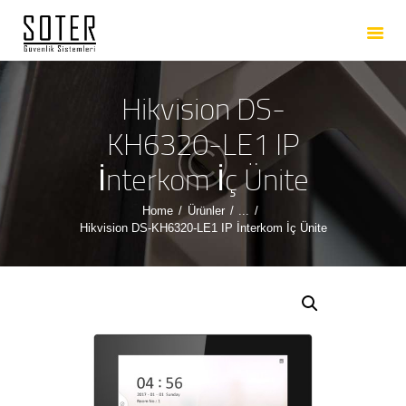
ANASAYFA
HAKKIMIZDA
HIZMETLERIMIZ
Hikvision DS-
ÜRÜNLERIMIZ
KH6320-LE1 IP
REFERANSLARIMIZ
İnterkom İç Ünite
İLETIŞIM
Home
Ürünler
...
Hikvision DS-KH6320-LE1 IP İnterkom İç Ünite