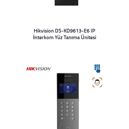
Hikvision DS-KD9613-E6 IP
İnterkom Yüz Tanıma Ünitesi
Details