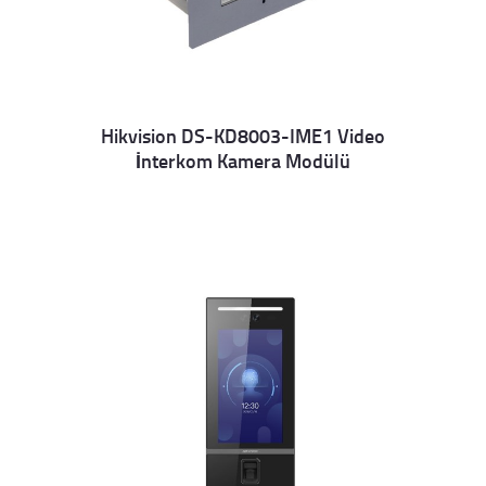
Hikvision DS-KD8003-IME1 Video
İnterkom Kamera Modülü
Details