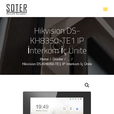
ANASAYFA
HAKKIMIZDA
HIZMETLERIMIZ
Hikvision DS-
ÜRÜNLERIMIZ
KH8350-TE1 IP
REFERANSLARIMIZ
İnterkom İç Ünite
İLETIŞIM
Home
Ürünler
...
Hikvision DS-KH8350-TE1 IP İnterkom İç Ünite