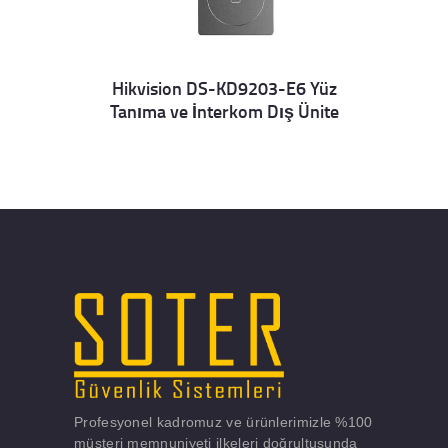
Hikvision DS-KD9203-E6 Yüz
Tanıma ve İnterkom Dış Ünite
Details
Profesyonel kadromuz ve ürünlerimizle %100
müşteri memnuniyeti ilkeleri doğrultusunda