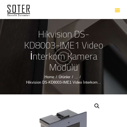
ANASAYFA
HAKKIMIZDA
HIZMETLERIMIZ
Hikvision DS-
ÜRÜNLERIMIZ
KD8003-IME1 Video
REFERANSLARIMIZ
İnterkom Kamera
İLETIŞIM
Modülü
Home
Ürünler
...
Hikvision DS-KD8003-IME1 Video İnterkom...