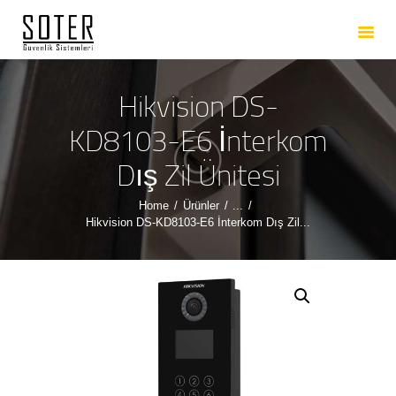
ANASAYFA
HAKKIMIZDA
HIZMETLERIMIZ
Hikvision DS-
ÜRÜNLERIMIZ
KD8103-E6 İnterkom
REFERANSLARIMIZ
Dış Zil Ünitesi
İLETIŞIM
Home
Ürünler
...
Hikvision DS-KD8103-E6 İnterkom Dış Zil...