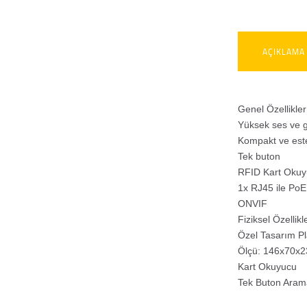
AÇIKLAMA
Genel Özellikler
Yüksek ses ve g
Kompakt ve este
Tek buton
RFID Kart Oku
1x RJ45 ile Po
ONVIF
Fiziksel Özellikl
Özel Tasarım Pl
Ölçü: 146x70x
Kart Okuyucu
Tek Buton Aram