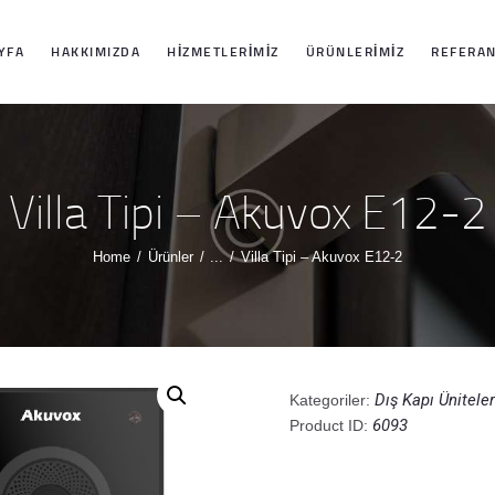
ANASAYFA
YFA
HAKKIMIZDA
HIZMETLERIMIZ
ÜRÜNLERIMIZ
REFERAN
HAKKIMIZDA
HIZMETLERIMIZ
Villa Tipi – Akuvox E12-2
ÜRÜNLERIMIZ
Home
Ürünler
...
Villa Tipi – Akuvox E12-2
REFERANSLARI
MIZ
Dış Kapı Üniteler
Kategoriler:
6093
Product ID:
İLETIŞIM