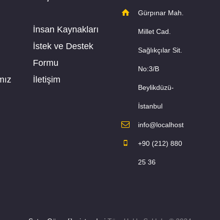
Gürpınar Mah.
İnsan Kaynakları
Millet Cad.
İstek ve Destek
Sağlıkçılar Sit.
Formu
No:3/B
mız
İletişim
Beylikdüzü-
İstanbul
info@localhost
+90 (212) 880
25 36