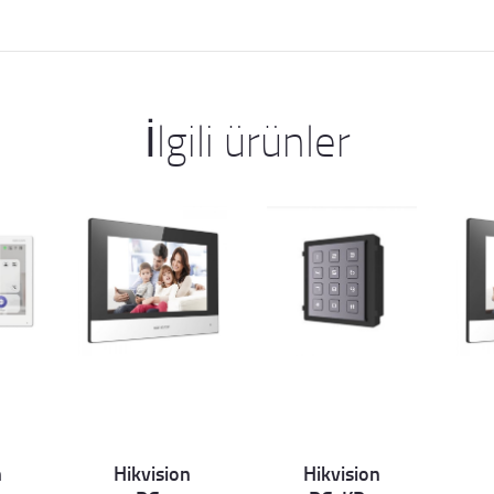
İlgili ürünler
n
Hikvision
Hikvision
Det
Det
D