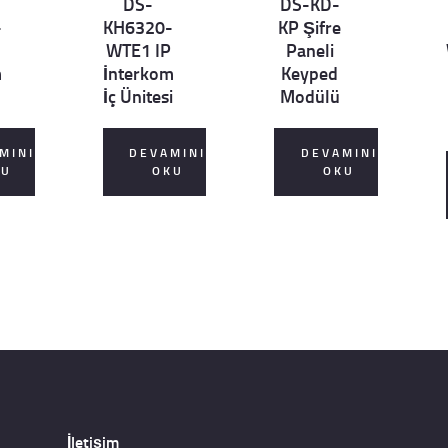
DS-
DS-KD-
ails
ails
ai
-
KH6320-
KP Şifre
WTE1 IP
Paneli
m
İnterkom
Keyped
İç Ünitesi
Modülü
MINI
DEVAMINI
DEVAMINI
KU
OKU
OKU
İletişim