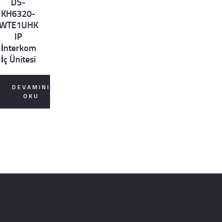
DS-
ls
KH6320-
WTE1UHK
IP
İnterkom
İç Ünitesi
DEVAMINI
OKU