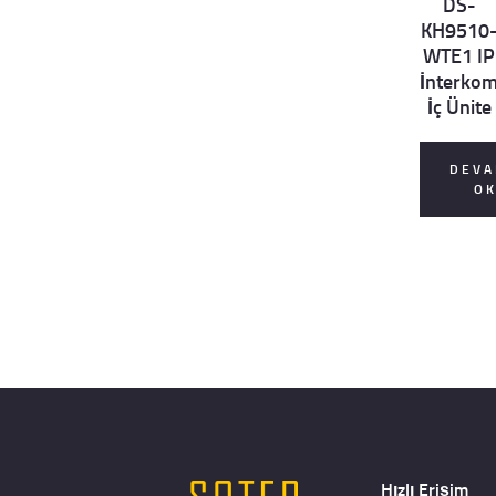
DS-
ails
KH9510
WTE1 IP
İnterko
İç Ünite
DEVA
O
Hızlı Erişim