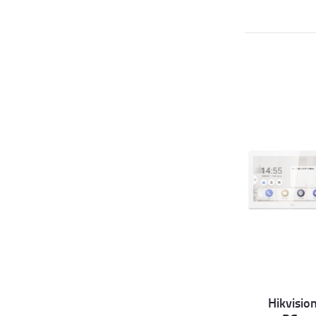
Hikvisio
Det