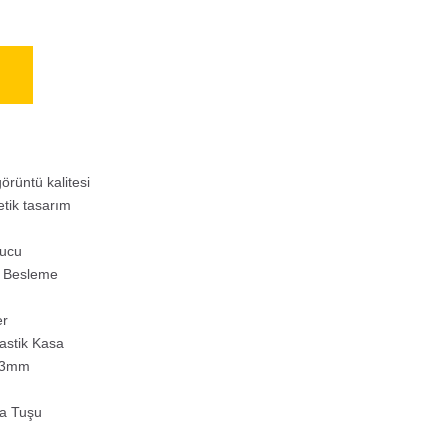
örüntü kalitesi
tik tasarım
yucu
E Besleme
er
astik Kasa
23mm
a Tuşu