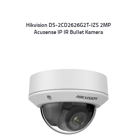
Hikvision DS-2CD2626G2T-IZS 2MP
Acusense IP IR Bullet Kamera
Details