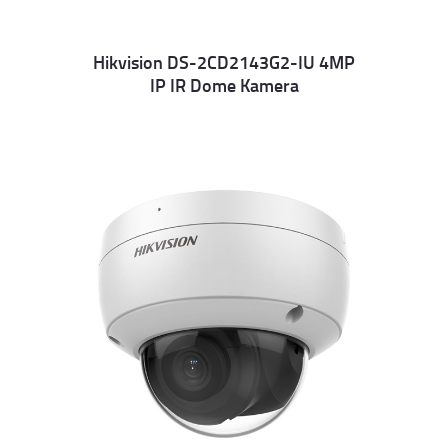
Hikvision DS-2CD2143G2-IU 4MP
IP IR Dome Kamera
Details