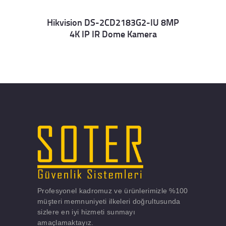
Hikvision DS-2CD2183G2-IU 8MP
4K IP IR Dome Kamera
Details
Profesyonel kadromuz ve ürünlerimizle %100
müşteri memnuniyeti ilkeleri doğrultusunda
sizlere en iyi hizmeti sunmayı
amaçlamaktayız.