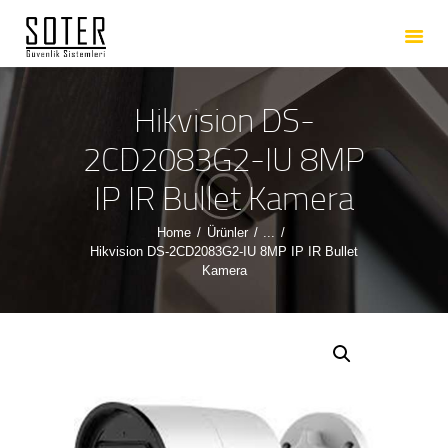
ANASAYFA
HAKKIMIZDA
HIZMETLERIMIZ
Hikvision DS-
ÜRÜNLERIMIZ
2CD2083G2-IU 8MP
REFERANSLARIMIZ
IP IR Bullet Kamera
İLETIŞIM
Home
Ürünler
...
Hikvision DS-2CD2083G2-IU 8MP IP IR Bullet
Kamera