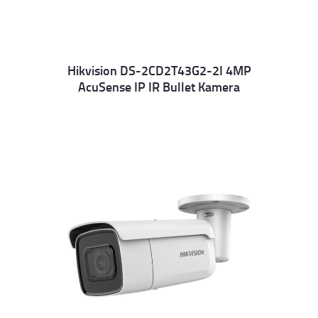
Hikvision DS-2CD2T43G2-2I 4MP
AcuSense IP IR Bullet Kamera
Details