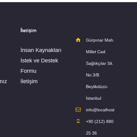
İletişim
Gürpınar Mah.
İnsan Kaynakları
Millet Cad.
İstek ve Destek
Sağlıkçılar Sit.
Formu
No:3/B
mız
İletişim
Beylikdüzü-
İstanbul
info@localhost
+90 (212) 880
25 36