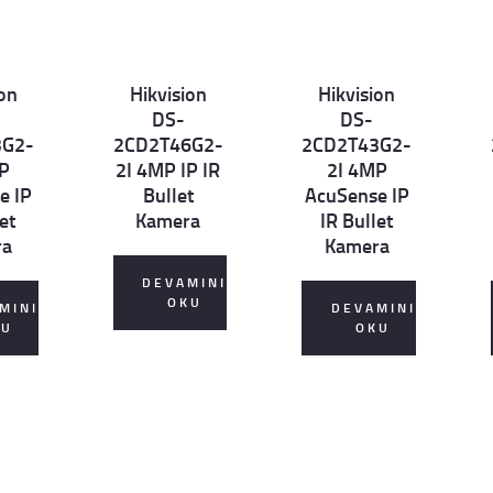
ion
Hikvision
Hikvision
Det
Det
D
DS-
DS-
ails
ails
ai
3G2-
2CD2T46G2-
2CD2T43G2-
P
2I 4MP IP IR
2I 4MP
e IP
Bullet
AcuSense IP
et
Kamera
IR Bullet
ra
Kamera
DEVAMINI
OKU
MINI
DEVAMINI
KU
OKU