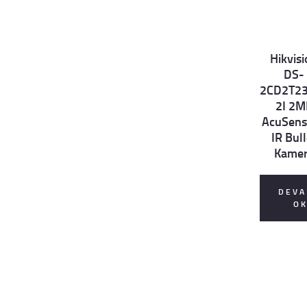
Hikvis
Det
DS-
ails
2CD2T2
2I 2M
AcuSens
IR Bull
Kame
DEVA
O