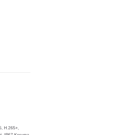
, H.265+,
ği, IP67 Koruma