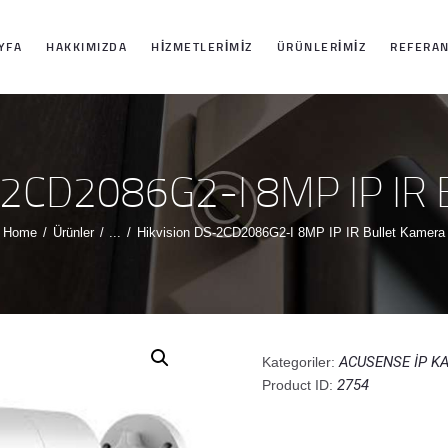
ANASAYFA
YFA
HAKKIMIZDA
HIZMETLERIMIZ
ÜRÜNLERIMIZ
REFERAN
HAKKIMIZDA
HIZMETLERIMIZ
-2CD2086G2-I 8MP IP IR 
ÜRÜNLERIMIZ
Home
Ürünler
...
Hikvision DS-2CD2086G2-I 8MP IP IR Bullet Kamera
REFERANSLARI
MIZ
ACUSENSE İP K
Kategoriler:
2754
Product ID:
İLETIŞIM