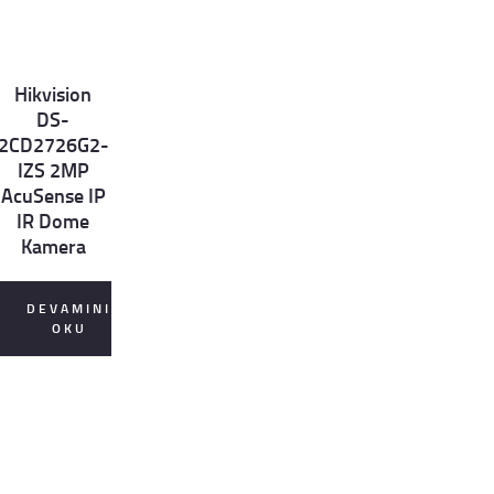
Hikvision
et
DS-
ls
2CD2726G2-
IZS 2MP
AcuSense IP
IR Dome
Kamera
DEVAMINI
OKU