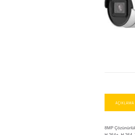
AÇIKLAMA
8MP Çözünürlük
H.264+, H.264, 