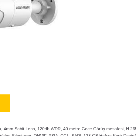
, 4mm Sabit Lens, 120db WDR, 40 metre Gece Görüş mesafesi, H.265
Video Sıkıştırma, ONVIF, PSIA, CGI, ISAPI, 128 GB Hafıza Kartı Deste