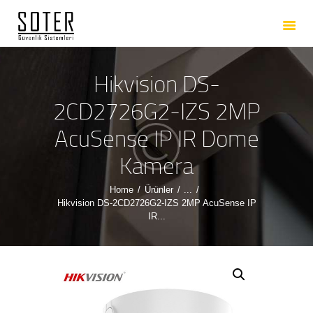
ANASAYFA
HAKKIMIZDA
HIZMETLERIMIZ
Hikvision DS-
ÜRÜNLERIMIZ
2CD2726G2-IZS 2MP
REFERANSLARIMIZ
AcuSense IP IR Dome
İLETIŞIM
Kamera
Home
Ürünler
...
Hikvision DS-2CD2726G2-IZS 2MP AcuSense IP
IR...