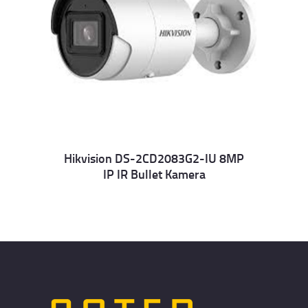
Hikvision DS-2CD2083G2-IU 8MP
IP IR Bullet Kamera
Details