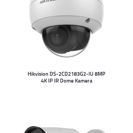
Hikvision DS-2CD2183G2-IU 8MP
4K IP IR Dome Kamera
Details