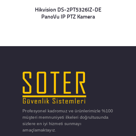
Hikvision DS-2PT5326IZ-DE
PanoVu IP PTZ Kamera
Details
Profesyonel kadromuz ve ürünlerimizle %100
müşteri memnuniyeti ilkeleri doğrultusunda
sizlere en iyi hizmeti sunmayı
amaçlamaktayız.