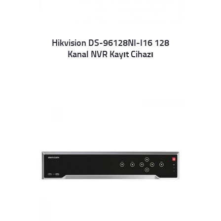
Hikvision DS-96128NI-I16 128
Kanal NVR Kayıt Cihazı
Details