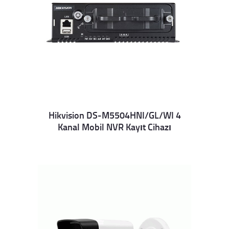
Hikvision DS-M5504HNI/GL/WI 4
Kanal Mobil NVR Kayıt Cihazı
Details