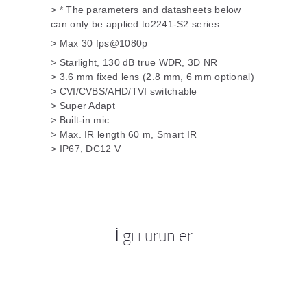
> * The parameters and datasheets below
can only be applied to2241-S2 series.
> Max 30 fps@1080p
> Starlight, 130 dB true WDR, 3D NR
> 3.6 mm fixed lens (2.8 mm, 6 mm optional)
> CVI/CVBS/AHD/TVI switchable
> Super Adapt
> Built-in mic
> Max. IR length 60 m, Smart IR
> IP67, DC12 V
İlgili ürünler