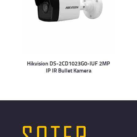
Hikvision DS-2CD1023G0-IUF 2MP
IP IR Bullet Kamera
Details