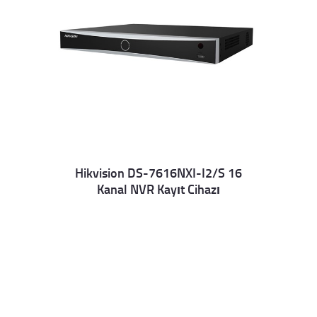
Hikvision DS-7616NXI-I2/S 16
Kanal NVR Kayıt Cihazı
Details