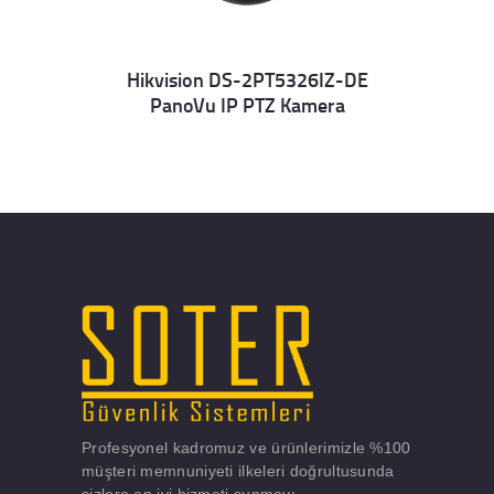
Hikvision DS-2PT5326IZ-DE
PanoVu IP PTZ Kamera
Details
Profesyonel kadromuz ve ürünlerimizle %100
müşteri memnuniyeti ilkeleri doğrultusunda
sizlere en iyi hizmeti sunmayı