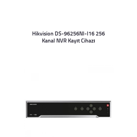
Hikvision DS-96256NI-I16 256
Kanal NVR Kayıt Cihazı
Details