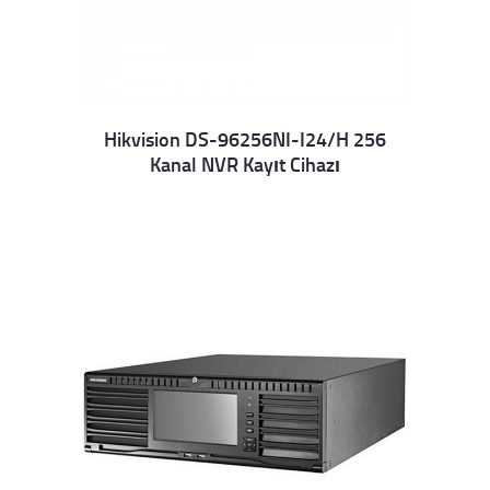
Hikvision DS-96256NI-I24/H 256
Kanal NVR Kayıt Cihazı
Details