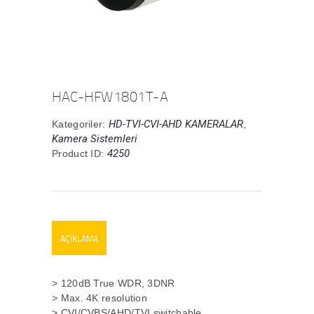
HAC-HFW1801T-A
HD-TVI-CVI-AHD KAMERALAR
Kategoriler:
,
Kamera Sistemleri
4250
Product ID:
AÇIKLAMA
> 120dB True WDR, 3DNR
> Max. 4K resolution
> CVI/CVBS/AHD/TVI switchable