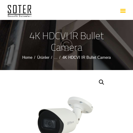
ANASAYFA
HAKKIMIZDA
HIZMETLERIMIZ
4K HDCVI IR Bullet
ÜRÜNLERIMIZ
Camera
REFERANSLARIMIZ
Home
Ürünler
...
4K HDCVI IR Bullet Camera
İLETIŞIM