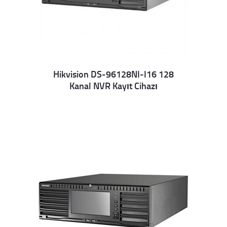
Hikvision DS-96128NI-I16 128
Kanal NVR Kayıt Cihazı
Details