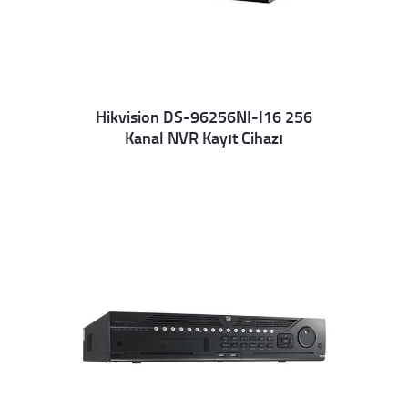
Hikvision DS-96256NI-I16 256
Kanal NVR Kayıt Cihazı
Details