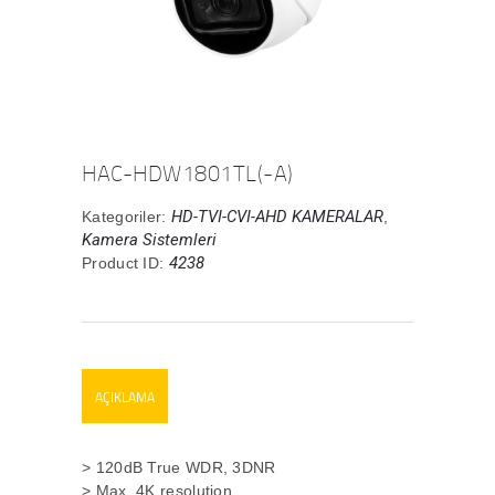
HAC-HDW1801TL(-A)
HD-TVI-CVI-AHD KAMERALAR
Kategoriler:
,
Kamera Sistemleri
4238
Product ID:
AÇIKLAMA
> 120dB True WDR, 3DNR
> Max. 4K resolution