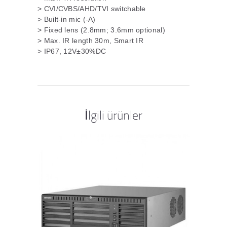
> CVI/CVBS/AHD/TVI switchable
> Built-in mic (-A)
> Fixed lens (2.8mm; 3.6mm optional)
> Max. IR length 30m, Smart IR
> IP67, 12V±30%DC
İlgili ürünler