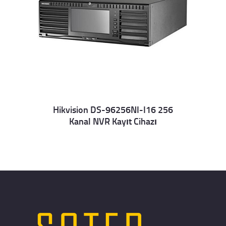
Hikvision DS-96256NI-I16 256
Kanal NVR Kayıt Cihazı
Details