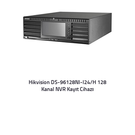
Hikvision DS-96128NI-I24/H 128
Kanal NVR Kayıt Cihazı
Details