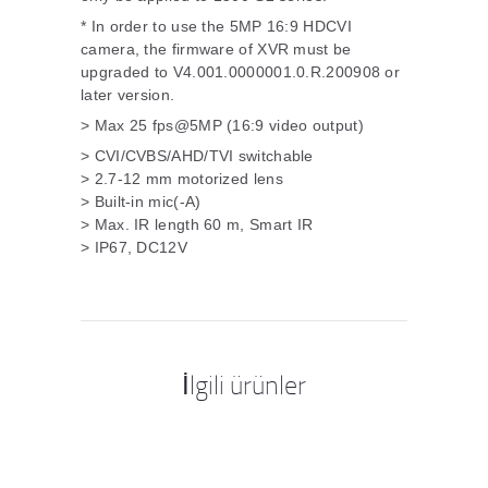
* In order to use the 5MP 16:9 HDCVI
camera, the firmware of XVR must be
upgraded to V4.001.0000001.0.R.200908 or
later version.
> Max 25 fps@5MP (16:9 video output)
> CVI/CVBS/AHD/TVI switchable
> 2.7-12 mm motorized lens
> Built-in mic(-A)
> Max. IR length 60 m, Smart IR
> IP67, DC12V
İlgili ürünler