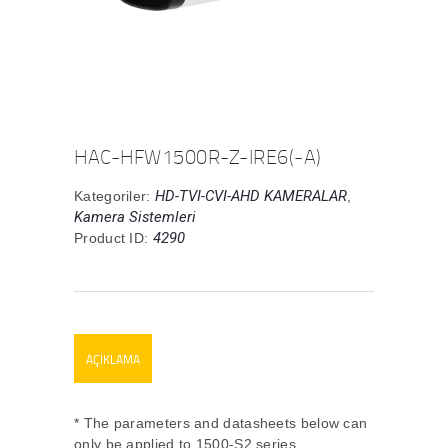
HAC-HFW1500R-Z-IRE6(-A)
HD-TVI-CVI-AHD KAMERALAR
Kategoriler:
,
Kamera Sistemleri
4290
Product ID:
AÇIKLAMA
* The parameters and datasheets below can
only be applied to 1500-S2 series.