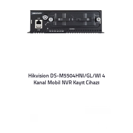
Hikvision DS-M5504HNI/GL/WI 4
Kanal Mobil NVR Kayıt Cihazı
Details