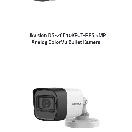
Hikvision DS-2CE10KF0T-PFS 5MP
Analog ColorVu Bullet Kamera
Details