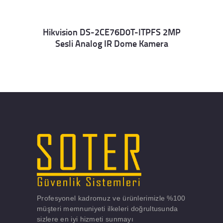
Hikvision DS-2CE76D0T-ITPFS 2MP
Sesli Analog IR Dome Kamera
Details
Profesyonel kadromuz ve ürünlerimizle %100
müşteri memnuniyeti ilkeleri doğrultusunda
sizlere en iyi hizmeti sunmayı