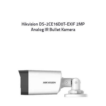
Hikvision DS-2CE16D0T-EXIF 2MP
Analog IR Bullet Kamera
Details