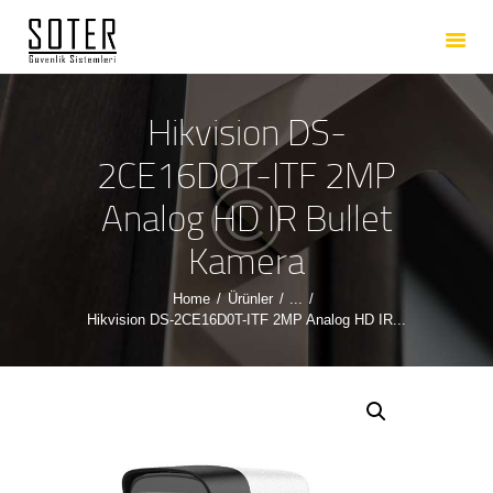
ANASAYFA
HAKKIMIZDA
HIZMETLERIMIZ
Hikvision DS-
ÜRÜNLERIMIZ
2CE16D0T-ITF 2MP
REFERANSLARIMIZ
Analog HD IR Bullet
İLETIŞIM
Kamera
Home
Ürünler
...
Hikvision DS-2CE16D0T-ITF 2MP Analog HD IR...