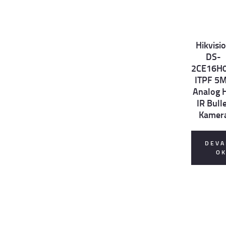
Hikvisi
Det
DS-
ails
2CE16H0
ITPF 5
Analog 
IR Bull
Kamer
DEVA
O