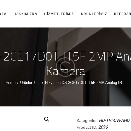
ANASAYFA
YFA
HAKKIMIZDA
HIZMETLERIMIZ
ÜRÜNLERIMIZ
REFERAN
HAKKIMIZDA
HIZMETLERIMIZ
S-2CE17D0T-IT5F 2MP Anal
ÜRÜNLERIMIZ
Kamera
REFERANSLARI
Home
Ürünler
...
Hikvision DS-2CE17D0T-IT5F 2MP Analog IR...
MIZ
İLETIŞIM
HD-TVI-CVI-AH
Kategoriler:
2696
Product ID: