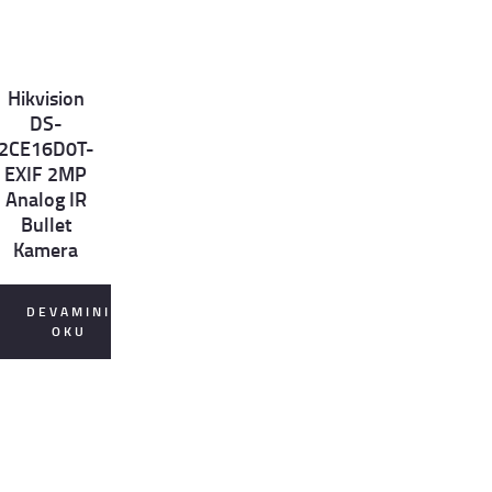
Hikvision
et
DS-
ls
2CE16D0T-
EXIF 2MP
Analog IR
Bullet
Kamera
DEVAMINI
OKU