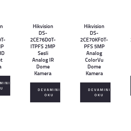
on
Hikvision
Hikvision
Det
Det
D
DS-
DS-
ails
ails
ai
T-
2CE76D0T-
2CE70KF0T-
MP
ITPFS 2MP
PFS 5MP
HD
Sesli
Analog
et
Analog IR
ColorVu
a
Dome
Dome
Kamera
Kamera
MINI
KU
DEVAMINI
DEVAMINI
OKU
OKU