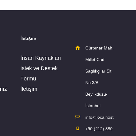
İletişim
Gürpınar Mah.
İnsan Kaynakları
Millet Cad.
İstek ve Destek
Sağlıkçılar Sit.
Formu
No:3/B
mız
İletişim
Beylikdüzü-
İstanbul
info@localhost
+90 (212) 880