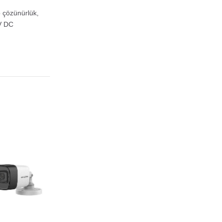
 çözünürlük,
2V DC