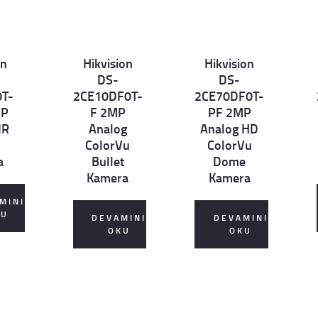
on
Hikvision
Hikvision
Det
Det
D
DS-
DS-
ails
ails
ai
T-
2CE10DF0T-
2CE70DF0T-
MP
F 2MP
PF 2MP
IR
Analog
Analog HD
ColorVu
ColorVu
a
Bullet
Dome
Kamera
Kamera
MINI
KU
DEVAMINI
DEVAMINI
OKU
OKU