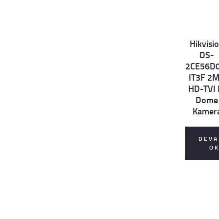
Hikvisi
Det
DS-
ails
2CE56D0
IT3F 2
HD-TVI 
Dome
Kamer
DEVA
O