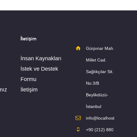
İletişim
Gürpınar Mah.
İnsan Kaynakları
Millet Cad.
İstek ve Destek
Sağlıkçılar Sit.
Formu
No:3/B
mız
İletişim
Beylikdüzü-
İstanbul
info@localhost
+90 (212) 880