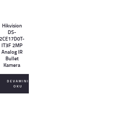
Hikvision
et
DS-
ls
2CE17D0T-
IT3F 2MP
Analog IR
Bullet
Kamera
DEVAMINI
OKU