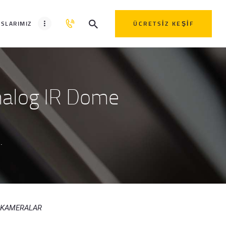
SLARIMIZ
ÜCRETSIZ KEŞIF
alog IR Dome
.
D KAMERALAR