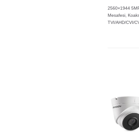
2560×1944 5MP 
Mesafesi, Koaksi
TVI/AHD/CVI/C