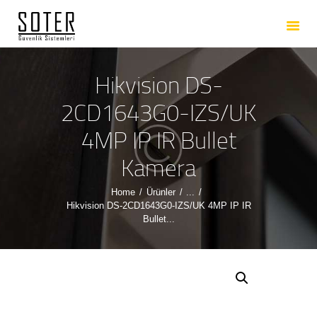
ANASAYFA
HAKKIMIZDA
HIZMETLERIMIZ
Hikvision DS-
ÜRÜNLERIMIZ
2CD1643G0-IZS/UK
REFERANSLARIMIZ
4MP IP IR Bullet
İLETIŞIM
Kamera
Home
Ürünler
...
Hikvision DS-2CD1643G0-IZS/UK 4MP IP IR
Bullet...