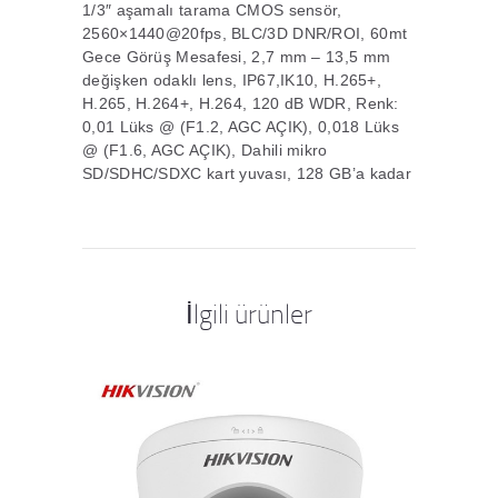
1/3″ aşamalı tarama CMOS sensör,
2560×1440@20fps, BLC/3D DNR/ROI, 60mt
Gece Görüş Mesafesi, 2,7 mm – 13,5 mm
değişken odaklı lens, IP67,IK10, H.265+,
H.265, H.264+, H.264, 120 dB WDR, Renk:
0,01 Lüks @ (F1.2, AGC AÇIK), 0,018 Lüks
@ (F1.6, AGC AÇIK), Dahili mikro
SD/SDHC/SDXC kart yuvası, 128 GB’a kadar
İlgili ürünler