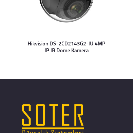
Hikvision DS-2CD2143G2-IU 4MP
IP IR Dome Kamera
Details