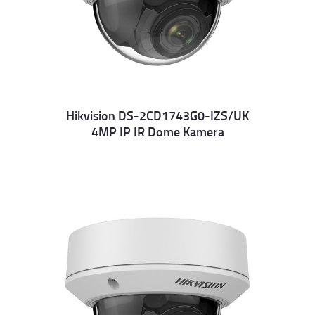
Hikvision DS-2CD1743G0-IZS/UK
4MP IP IR Dome Kamera
Details