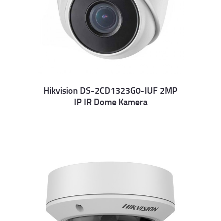
Hikvision DS-2CD1323G0-IUF 2MP
IP IR Dome Kamera
Details