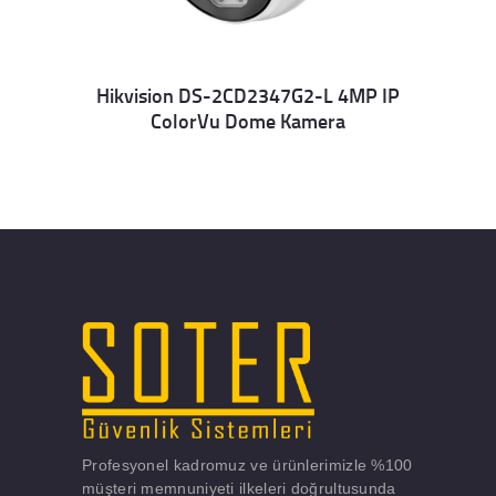
Hikvision DS-2CD2347G2-L 4MP IP
ColorVu Dome Kamera
Details
Profesyonel kadromuz ve ürünlerimizle %100
müşteri memnuniyeti ilkeleri doğrultusunda