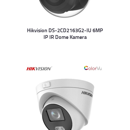
Hikvision DS-2CD2163G2-IU 6MP
IP IR Dome Kamera
Details