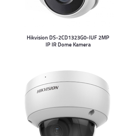
Hikvision DS-2CD1323G0-IUF 2MP
IP IR Dome Kamera
Details