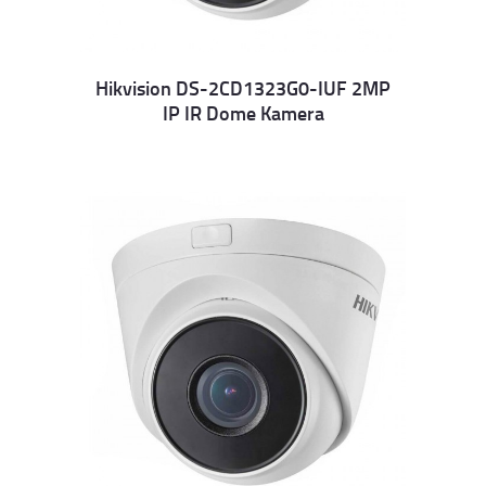
Hikvision DS-2CD1323G0-IUF 2MP
IP IR Dome Kamera
Details