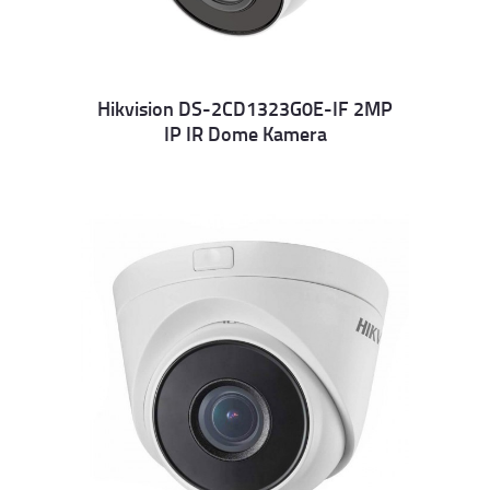
Hikvision DS-2CD1323G0E-IF 2MP
IP IR Dome Kamera
Details