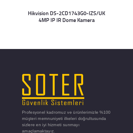
Hikvision DS-2CD1743G0-IZS/UK
4MP IP IR Dome Kamera
Details
Profesyonel kadromuz ve ürünlerimizle %100
müşteri memnuniyeti ilkeleri doğrultusunda
sizlere en iyi hizmeti sunmayı
amaçlamaktayız.