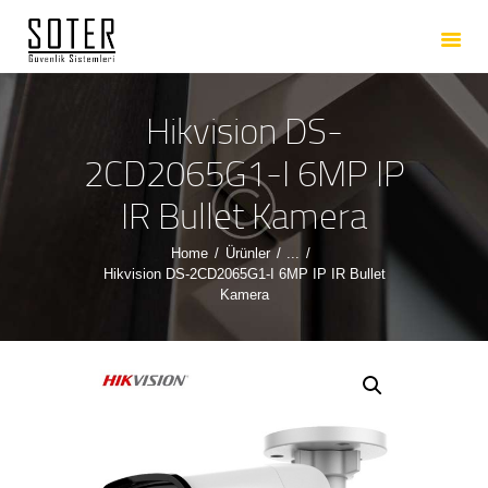
ANASAYFA
HAKKIMIZDA
HIZMETLERIMIZ
Hikvision DS-
ÜRÜNLERIMIZ
2CD2065G1-I 6MP IP
REFERANSLARIMIZ
IR Bullet Kamera
İLETIŞIM
Home
Ürünler
...
Hikvision DS-2CD2065G1-I 6MP IP IR Bullet
Kamera