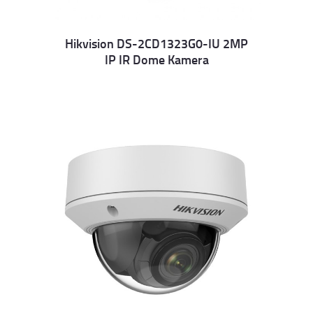
Hikvision DS-2CD1323G0-IU 2MP
IP IR Dome Kamera
Details