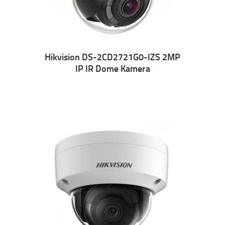
Hikvision DS-2CD2721G0-IZS 2MP
IP IR Dome Kamera
Details