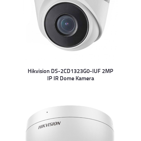
Hikvision DS-2CD1323G0-IUF 2MP
IP IR Dome Kamera
Details