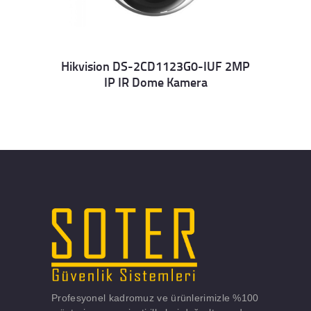
Hikvision DS-2CD1123G0-IUF 2MP
IP IR Dome Kamera
Details
Profesyonel kadromuz ve ürünlerimizle %100