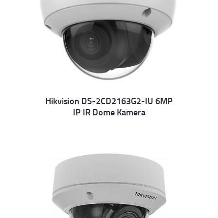
Hikvision DS-2CD2163G2-IU 6MP
IP IR Dome Kamera
Details