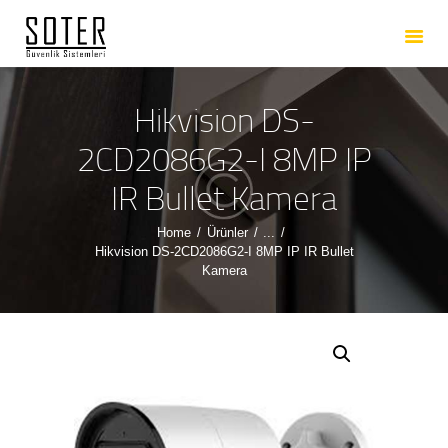
ANASAYFA
HAKKIMIZDA
HIZMETLERIMIZ
Hikvision DS-
ÜRÜNLERIMIZ
2CD2086G2-I 8MP IP
REFERANSLARIMIZ
IR Bullet Kamera
İLETIŞIM
Home
Ürünler
...
Hikvision DS-2CD2086G2-I 8MP IP IR Bullet
Kamera