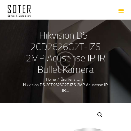
ANASAYFA
HAKKIMIZDA
HIZMETLERIMIZ
Hikvision DS-
ÜRÜNLERIMIZ
2CD2626G2T-IZS
REFERANSLARIMIZ
2MP Acusense IP IR
İLETIŞIM
Bullet Kamera
Home
Ürünler
...
Hikvision DS-2CD2626G2T-IZS 2MP Acusense IP
IR...