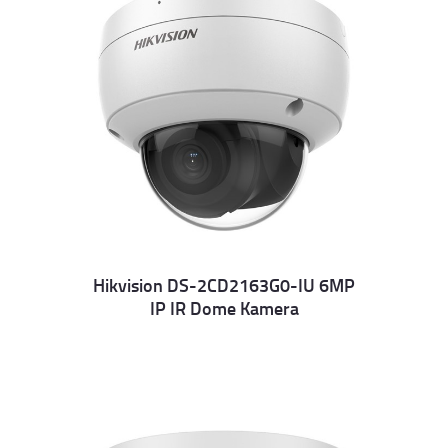
Hikvision DS-2CD2163G0-IU 6MP
IP IR Dome Kamera
Details