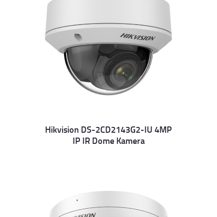
Hikvision DS-2CD2143G2-IU 4MP
IP IR Dome Kamera
Details