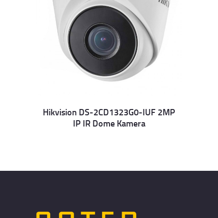
Hikvision DS-2CD1323G0-IUF 2MP
IP IR Dome Kamera
Details