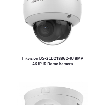
Hikvision DS-2CD2183G2-IU 8MP
4K IP IR Dome Kamera
Details