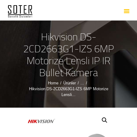
ANASAYFA
HAKKIMIZDA
HIZMETLERIMIZ
Hikvision DS-
ÜRÜNLERIMIZ
2CD2663G1-IZS 6MP
REFERANSLARIMIZ
Motorize Lensli IP IR
İLETIŞIM
Bullet Kamera
Home
Ürünler
...
Hikvision DS-2CD2663G1-IZS 6MP Motorize
Lensli...