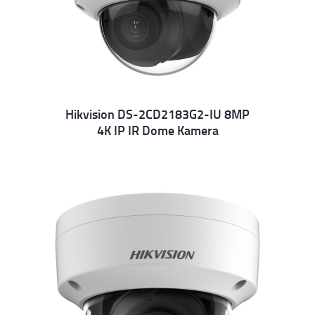
Hikvision DS-2CD2183G2-IU 8MP
4K IP IR Dome Kamera
Details