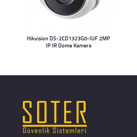
Hikvision DS-2CD1323G0-IUF 2MP
IP IR Dome Kamera
Details