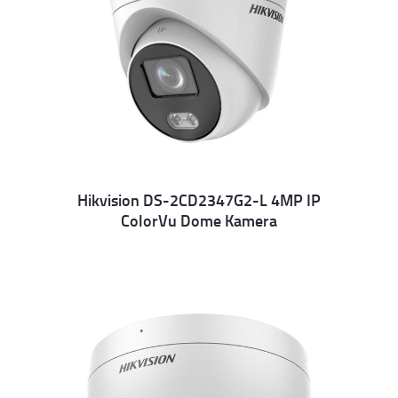
Hikvision DS-2CD2347G2-L 4MP IP
ColorVu Dome Kamera
Details