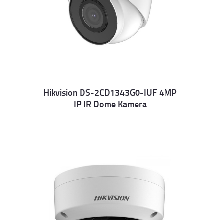
Hikvision DS-2CD1343G0-IUF 4MP
IP IR Dome Kamera
Details