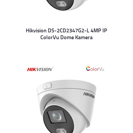
Hikvision DS-2CD2347G2-L 4MP IP
ColorVu Dome Kamera
Details