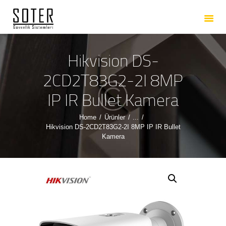
ANASAYFA
HAKKIMIZDA
HIZMETLERIMIZ
Hikvision DS-
ÜRÜNLERIMIZ
2CD2T83G2-2I 8MP
REFERANSLARIMIZ
IP IR Bullet Kamera
İLETIŞIM
Home
Ürünler
...
Hikvision DS-2CD2T83G2-2I 8MP IP IR Bullet
Kamera