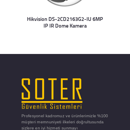
Hikvision DS-2CD2163G2-IU 6MP
IP IR Dome Kamera
Details
Profesyonel kadromuz ve ürünlerimizle %100
müşteri memnuniyeti ilkeleri doğrultusunda
sizlere en iyi hizmeti sunmayı