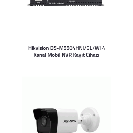
Hikvision DS-M5504HNI/GL/WI 4
Kanal Mobil NVR Kayıt Cihazı
Details