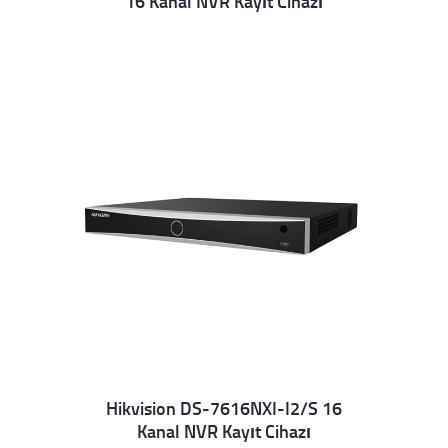
16 Kanal NVR Kayıt Cihazı
Hikvision DS-7616NXI-I2/S 16
Kanal NVR Kayıt Cihazı
Details