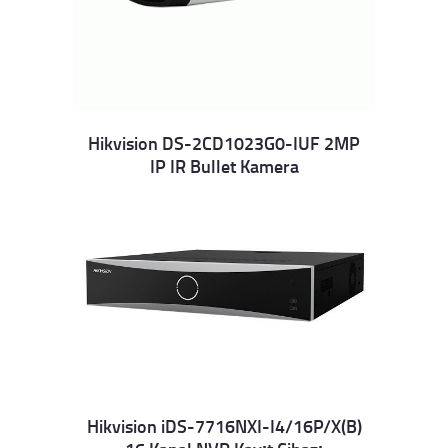
Hikvision DS-2CD1023G0-IUF 2MP
IP IR Bullet Kamera
Details
Hikvision iDS-7716NXI-I4/16P/X(B)
Details