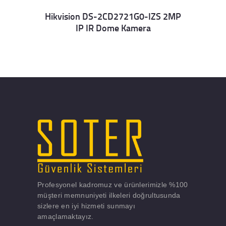
Hikvision DS-2CD2721G0-IZS 2MP
IP IR Dome Kamera
Details
Profesyonel kadromuz ve ürünlerimizle %100
müşteri memnuniyeti ilkeleri doğrultusunda
sizlere en iyi hizmeti sunmayı
amaçlamaktayız.