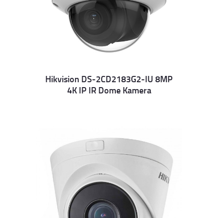
Hikvision DS-2CD2183G2-IU 8MP
4K IP IR Dome Kamera
Details