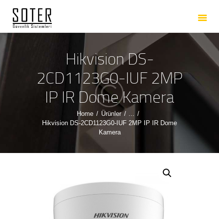
ANASAYFA
HAKKIMIZDA
HIZMETLERIMIZ
Hikvision DS-
ÜRÜNLERIMIZ
2CD1123G0-IUF 2MP
REFERANSLARIMIZ
IP IR Dome Kamera
İLETIŞIM
Home
Ürünler
...
Hikvision DS-2CD1123G0-IUF 2MP IP IR Dome
Kamera