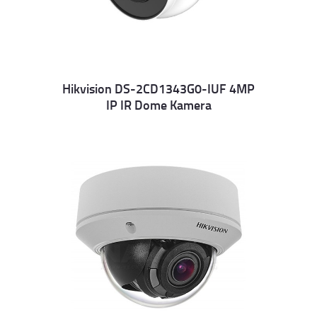
Hikvision DS-2CD1343G0-IUF 4MP
IP IR Dome Kamera
Details