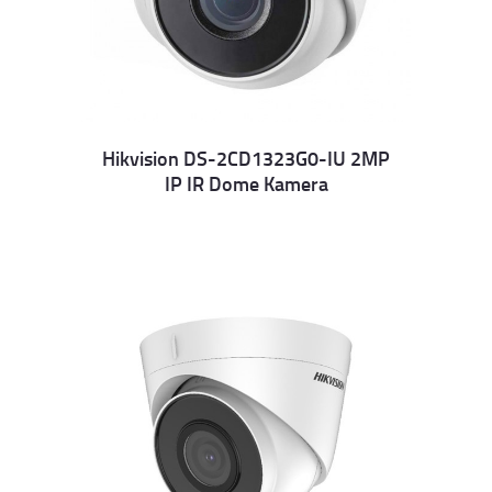
Hikvision DS-2CD1323G0-IU 2MP
IP IR Dome Kamera
Details