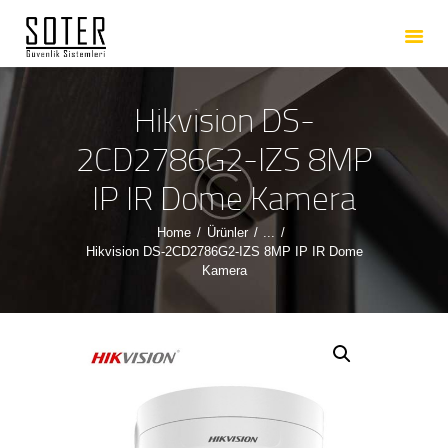
ANASAYFA
HAKKIMIZDA
HIZMETLERIMIZ
Hikvision DS-
ÜRÜNLERIMIZ
2CD2786G2-IZS 8MP
REFERANSLARIMIZ
IP IR Dome Kamera
İLETIŞIM
Home
Ürünler
...
Hikvision DS-2CD2786G2-IZS 8MP IP IR Dome
Kamera