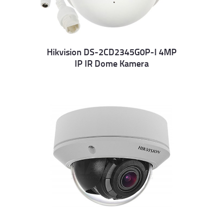
Hikvision DS-2CD2345G0P-I 4MP
IP IR Dome Kamera
Details