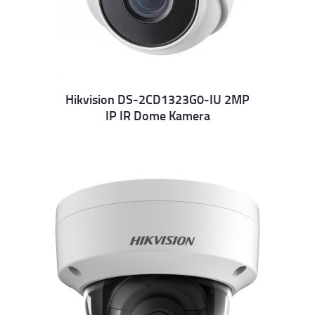
Hikvision DS-2CD1323G0-IU 2MP
IP IR Dome Kamera
Details