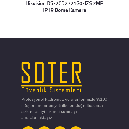
Hikvision DS-2CD2721G0-IZS 2MP
IP IR Dome Kamera
Details
Profesyonel kadromuz ve ürünlerimizle %100
müşteri memnuniyeti ilkeleri doğrultusunda
sizlere en iyi hizmeti sunmayı
amaçlamaktayız.