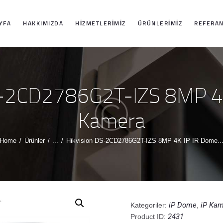
ANASAYFA
YFA
HAKKIMIZDA
HIZMETLERIMIZ
ÜRÜNLERIMIZ
REFERAN
HAKKIMIZDA
HIZMETLERIMIZ
S-2CD2786G2T-IZS 8MP 4
ÜRÜNLERIMIZ
Kamera
REFERANSLARI
Home
Ürünler
...
Hikvision DS-2CD2786G2T-IZS 8MP 4K IP IR Dome..
MIZ
İLETIŞIM
iP Dome
iP Kam
Kategoriler:
,
2431
Product ID: