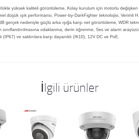
ükle yüksek kaliteli görüntüleme, Kolay kurulum için motorlu değişken 
l düşük ışık performansı, Power-by-DarkFighter teknolojisi, Verimli H
0 dB gerçek nedeniyle güçlü arka ışığa karşı net görüntüleme, WDR tekno
in sınıflandırılmasına odaklanma, derin öğrenme, Ses ve alarm arayüz
ı (IP67) ve saldırılara karşı dayanıklı (IK10), 12V DC ve PoE.
İlgili ürünler