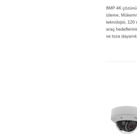
8MP 4K çözünürl
izleme, Mükemme
teknolojisi, 12
araç hedeflerin
ve toza dayanıkl