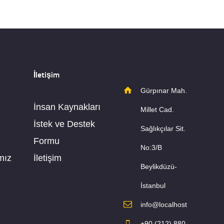
İletişim
Gürpınar Mah.
İnsan Kaynakları
Millet Cad.
İstek ve Destek
Sağlıkçılar Sit.
Formu
No:3/B
mız
İletişim
Beylikdüzü-
İstanbul
info@localhost
+90 (212) 880