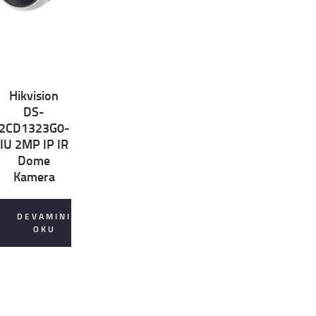
Hikvision
et
DS-
ls
2CD1323G0-
IU 2MP IP IR
Dome
Kamera
DEVAMINI
OKU