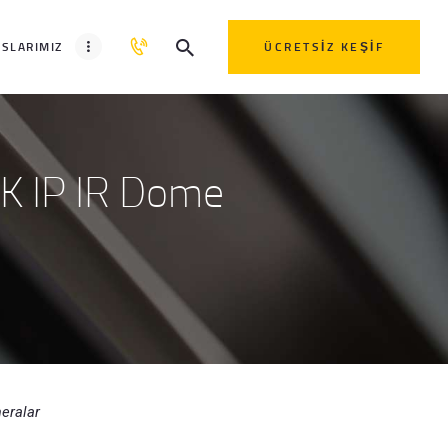
SLARIMIZ
ÜCRETSIZ KEŞIF
K IP IR Dome
.
eralar