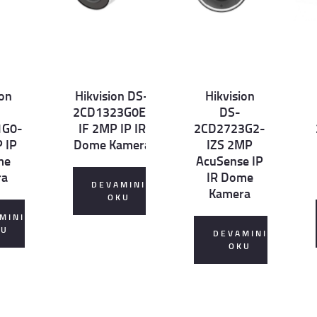
ion
Hikvision DS-
Hikvision
Det
Det
D
2CD1323G0E-
DS-
ails
ails
ai
1G0-
IF 2MP IP IR
2CD2723G2-
 IP
Dome Kamera
IZS 2MP
me
AcuSense IP
ra
IR Dome
DEVAMINI
Kamera
OKU
MINI
KU
DEVAMINI
OKU