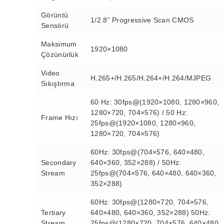
Görüntü
1/2.8” Progressive Scan CMOS
Sensörü
Maksimum
1920×1080
Çözünürlük
Video
H.265+/H.265/H.264+/H.264/MJPEG
Sıkıştırma
60 Hz: 30fps@(1920×1080, 1280×960,
1280×720, 704×576) / 50 Hz:
Frame Hızı
25fps@(1920×1080, 1280×960,
1280×720, 704×576)
60Hz: 30fps@(704×576, 640×480,
Secondary
640×360, 352×288) / 50Hz:
Stream
25fps@(704×576, 640×480, 640×360,
352×288)
60Hz: 30fps@(1280×720, 704×576,
Tertiary
640×480, 640×360, 352×288) 50Hz:
Stream
25fps@(1280×720, 704×576, 640×480,