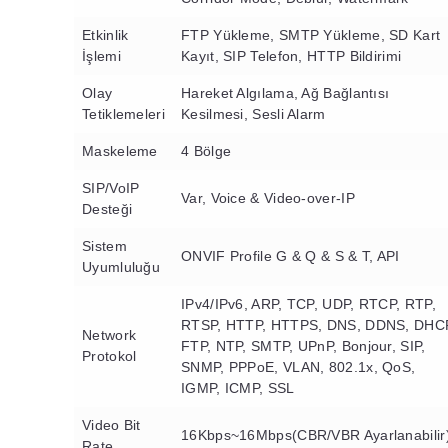
Etkinlik
FTP Yükleme, SMTP Yükleme, SD Kart
İşlemi
Kayıt, SIP Telefon, HTTP Bildirimi
Olay
Hareket Algılama, Ağ Bağlantısı
Tetiklemeleri
Kesilmesi, Sesli Alarm
Maskeleme
4 Bölge
SIP/VoIP
Var, Voice & Video-over-IP
Desteği
Sistem
ONVIF Profile G & Q & S & T, API
Uyumluluğu
IPv4/IPv6, ARP, TCP, UDP, RTCP, RTP,
RTSP, HTTP, HTTPS, DNS, DDNS, DHC
Network
FTP, NTP, SMTP, UPnP, Bonjour, SIP,
Protokol
SNMP, PPPoE, VLAN, 802.1x, QoS,
IGMP, ICMP, SSL
Video Bit
16Kbps~16Mbps(CBR/VBR Ayarlanabilir
Rate