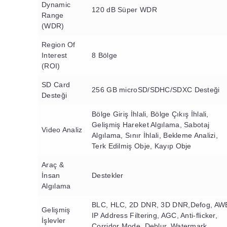
Dynamic
120 dB Süper WDR
Range
(WDR)
Region Of
Interest
8 Bölge
(ROI)
SD Card
256 GB microSD/SDHC/SDXC Desteği
Desteği
Bölge Giriş İhlali, Bölge Çıkış İhlali,
Gelişmiş Hareket Algılama, Sabotaj
Video Analiz
Algılama, Sınır İhlali, Bekleme Analizi,
Terk Edilmiş Obje, Kayıp Obje
Araç &
İnsan
Destekler
Algılama
BLC, HLC, 2D DNR, 3D DNR,Defog, AW
Gelişmiş
IP Address Filtering, AGC, Anti-flicker,
İşlevler
Corridor Mode, Deblur, Watermark