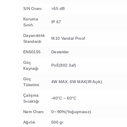
S/N Oranı
>55 dB
Koruma
IP 67
Sınıfı
Dayanıklılık
IK10 Vandal Proof
Standardı
EN50155
Destekler
Güç
PoE(802.3af)
Kaynağı
Güç
4W MAX, 6W MAX(IR Açık)
Tüketimi
Çalışma
-40°C ~ 60°C
Sıcaklığı
Nem Oranı
0∼90%(Yoğuşmasız)
Ağırlık
500 gr