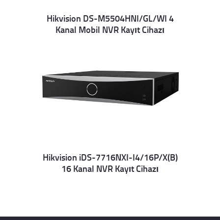
Hikvision DS-M5504HNI/GL/WI 4
Kanal Mobil NVR Kayıt Cihazı
Details
Hikvision iDS-7716NXI-I4/16P/X(B)
16 Kanal NVR Kayıt Cihazı
Details