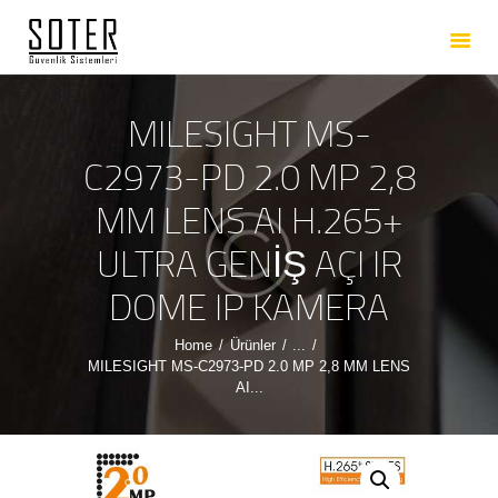
ANASAYFA
HAKKIMIZDA
HIZMETLERIMIZ
MILESIGHT MS-
ÜRÜNLERIMIZ
C2973-PD 2.0 MP 2,8
REFERANSLARIMIZ
MM LENS AI H.265+
İLETIŞIM
ULTRA GENİŞ AÇI IR
DOME IP KAMERA
Home
Ürünler
...
MILESIGHT MS-C2973-PD 2.0 MP 2,8 MM LENS
AI...