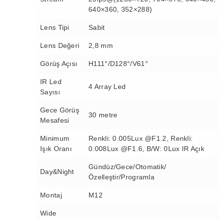
640×360, 352×288)
Lens Tipi
Sabit
Lens Değeri
2,8 mm
Görüş Açısı
H111°/D128°/V61°
IR Led
4 Array Led
Sayısı
Gece Görüş
30 metre
Mesafesi
Minimum
Renkli: 0.005Lux @F1.2, Renkli:
Işık Oranı
0.008Lux @F1.6, B/W: 0Lux IR Açık
Gündüz/Gece/Otomatik/
Day&Night
Özelleştir/Programla
Montaj
M12
Wide