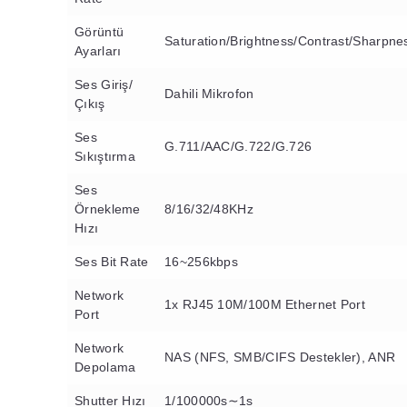
Görüntü
Saturation/Brightness/Contrast/Sharpne
Ayarları
Ses Giriş/
Dahili Mikrofon
Çıkış
Ses
G.711/AAC/G.722/G.726
Sıkıştırma
Ses
Örnekleme
8/16/32/48KHz
Hızı
Ses Bit Rate
16~256kbps
Network
1x RJ45 10M/100M Ethernet Port
Port
Network
NAS (NFS, SMB/CIFS Destekler), ANR
Depolama
Shutter Hızı
1/100000s∼1s