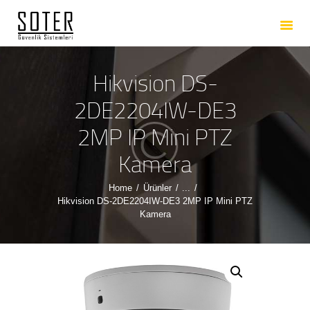
ANASAYFA
HAKKIMIZDA
HIZMETLERIMIZ
Hikvision DS-
ÜRÜNLERIMIZ
2DE2204IW-DE3
REFERANSLARIMIZ
2MP IP Mini PTZ
İLETIŞIM
Kamera
Home
Ürünler
...
Hikvision DS-2DE2204IW-DE3 2MP IP Mini PTZ
Kamera