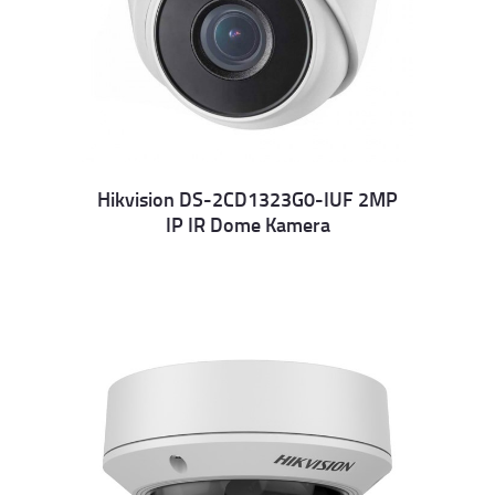
Hikvision DS-2CD1323G0-IUF 2MP
IP IR Dome Kamera
Details