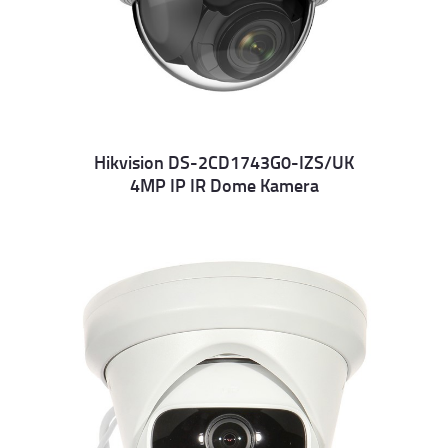
Hikvision DS-2CD1743G0-IZS/UK
4MP IP IR Dome Kamera
Details