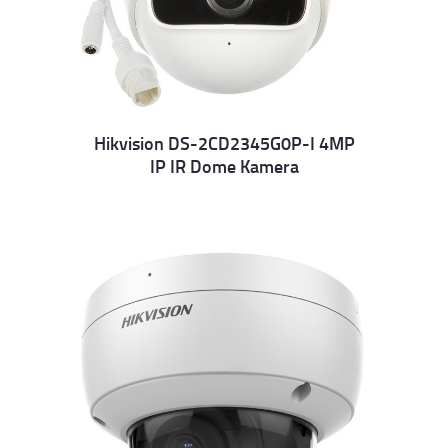
Hikvision DS-2CD2345G0P-I 4MP
IP IR Dome Kamera
Details