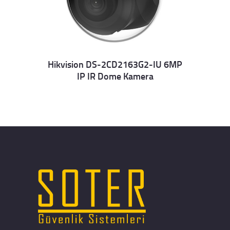
Hikvision DS-2CD2163G2-IU 6MP
IP IR Dome Kamera
Details