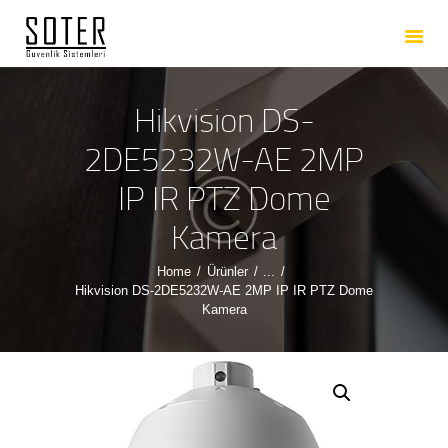
ANASAYFA
HAKKIMIZDA
HIZMETLERIMIZ
Hikvision DS-
ÜRÜNLERIMIZ
2DE5232W-AE 2MP
REFERANSLARIMIZ
IP IR PTZ Dome
İLETIŞIM
Kamera
Home
Ürünler
...
Hikvision DS-2DE5232W-AE 2MP IP IR PTZ Dome
Kamera