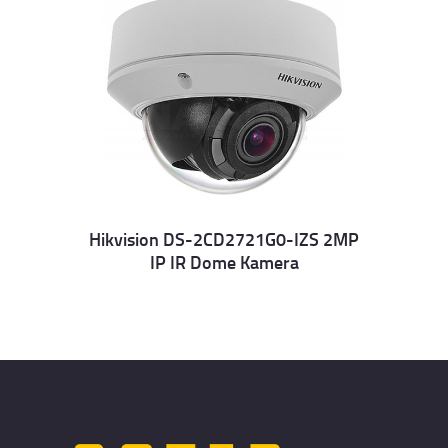
Hikvision DS-2CD2721G0-IZS 2MP
IP IR Dome Kamera
Details