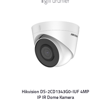
İlgili ürünler
Hikvision DS-2CD1343G0-IUF 4MP
IP IR Dome Kamera
Details