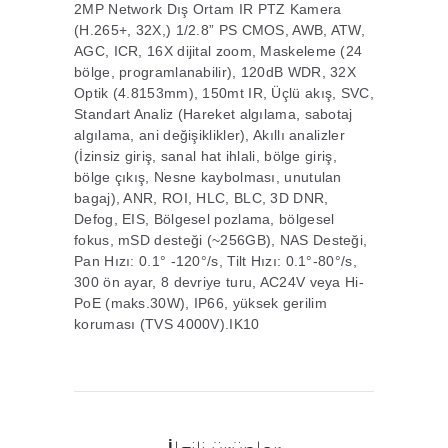
2MP Network Dış Ortam IR PTZ Kamera
(H.265+, 32X,) 1/2.8” PS CMOS, AWB, ATW,
AGC, ICR, 16X dijital zoom, Maskeleme (24
bölge, programlanabilir), 120dB WDR, 32X
Optik (4.8153mm), 150mt IR, Üçlü akış, SVC,
Standart Analiz (Hareket algılama, sabotaj
algılama, ani değişiklikler), Akıllı analizler
(İzinsiz giriş, sanal hat ihlali, bölge giriş,
bölge çıkış, Nesne kaybolması, unutulan
bagaj), ANR, ROI, HLC, BLC, 3D DNR,
Defog, EIS, Bölgesel pozlama, bölgesel
fokus, mSD desteği (~256GB), NAS Desteği,
Pan Hızı: 0.1° -120°/s, Tilt Hızı: 0.1°-80°/s,
300 ön ayar, 8 devriye turu, AC24V veya Hi-
PoE (maks.30W), IP66, yüksek gerilim
koruması (TVS 4000V).IK10