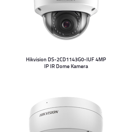
Hikvision DS-2CD1143G0-IUF 4MP
IP IR Dome Kamera
Details