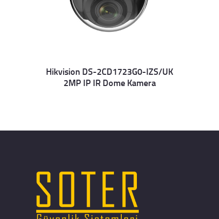
Hikvision DS-2CD1723G0-IZS/UK
2MP IP IR Dome Kamera
Details