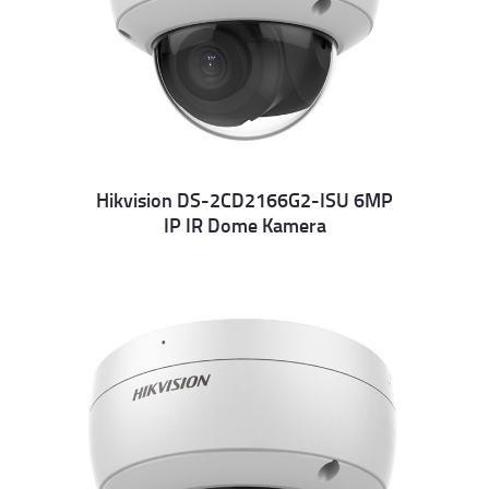
Hikvision DS-2CD2166G2-ISU 6MP
IP IR Dome Kamera
Details