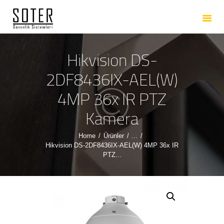
ANASAYFA
HAKKIMIZDA
HIZMETLERIMIZ
Hikvision DS-
ÜRÜNLERIMIZ
2DF8436IX-AEL(W)
REFERANSLARIMIZ
4MP 36x IR PTZ
İLETIŞIM
Kamera
Home
Ürünler
...
Hikvision DS-2DF8436IX-AEL(W) 4MP 36x IR
PTZ...