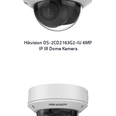
Hikvision DS-2CD2163G2-IU 6MP
IP IR Dome Kamera
Details