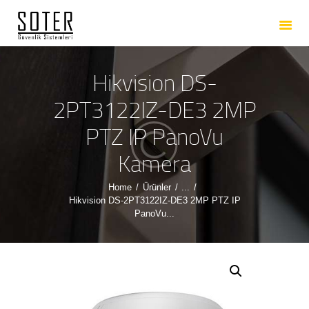
ANASAYFA
HAKKIMIZDA
HIZMETLERIMIZ
Hikvision DS-
ÜRÜNLERIMIZ
2PT3122IZ-DE3 2MP
REFERANSLARIMIZ
PTZ IP PanoVu
İLETIŞIM
Kamera
Home
Ürünler
...
Hikvision DS-2PT3122IZ-DE3 2MP PTZ IP
PanoVu...