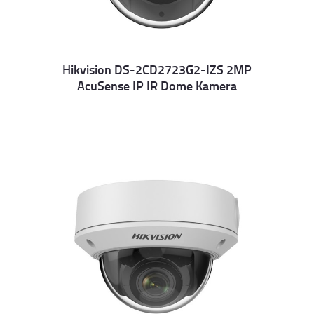
Hikvision DS-2CD2723G2-IZS 2MP
AcuSense IP IR Dome Kamera
Details