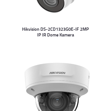
Hikvision DS-2CD1323G0E-IF 2MP
IP IR Dome Kamera
Details