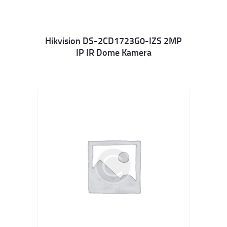
Hikvision DS-2CD1723G0-IZS 2MP
IP IR Dome Kamera
Details