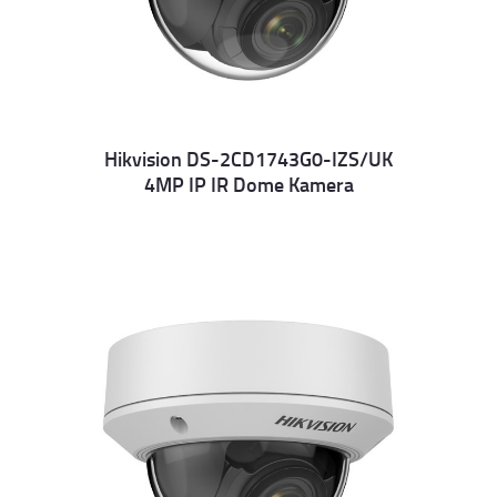
Hikvision DS-2CD1743G0-IZS/UK
4MP IP IR Dome Kamera
Details