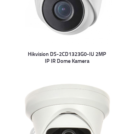
Hikvision DS-2CD1323G0-IU 2MP
IP IR Dome Kamera
Details