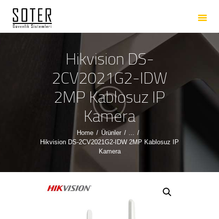
ANASAYFA
HAKKIMIZDA
HIZMETLERIMIZ
Hikvision DS-
ÜRÜNLERIMIZ
2CV2021G2-IDW
REFERANSLARIMIZ
2MP Kablosuz IP
İLETIŞIM
Kamera
Home
Ürünler
...
Hikvision DS-2CV2021G2-IDW 2MP Kablosuz IP
Kamera