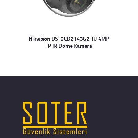
Hikvision DS-2CD2143G2-IU 4MP
IP IR Dome Kamera
Details