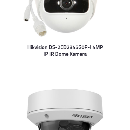
Hikvision DS-2CD2345G0P-I 4MP
IP IR Dome Kamera
Details