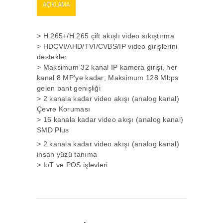
AÇIKLAMA
> H.265+/H.265 çift akışlı video sıkıştırma
> HDCVI/AHD/TVI/CVBS/IP video girişlerini
destekler
> Maksimum 32 kanal IP kamera girişi, her
kanal 8 MP’ye kadar; Maksimum 128 Mbps
gelen bant genişliği
> 2 kanala kadar video akışı (analog kanal)
Çevre Koruması
> 16 kanala kadar video akışı (analog kanal)
SMD Plus
>
2 kanala kadar video akışı (analog kanal)
insan yüzü tanıma
> IoT ve POS işlevleri