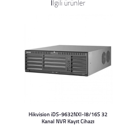
İlgili ürünler
Hikvision iDS-9632NXI-I8/16S 32
Kanal NVR Kayıt Cihazı
Details