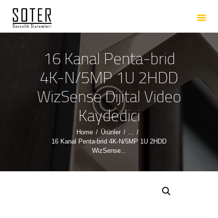
ANASAYFA
HAKKIMIZDA
HIZMETLERIMIZ
16 Kanal Penta-brid
ÜRÜNLERIMIZ
4K-N/5MP 1U 2HDD
REFERANSLARIMIZ
WizSense Dijital Video
İLETIŞIM
Kaydedici
Home
Ürünler
...
16 Kanal Penta-brid 4K-N/5MP 1U 2HDD
WizSense...