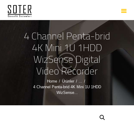
ANASAYFA
HAKKIMIZDA
HIZMETLERIMIZ
4 Channel Penta-brid
ÜRÜNLERIMIZ
4K Mini 1U 1HDD
REFERANSLARIMIZ
WizSense Digital
İLETIŞIM
Video Recorder
Home
Ürünler
...
4 Channel Penta-brid 4K Mini 1U 1HDD
WizSense...