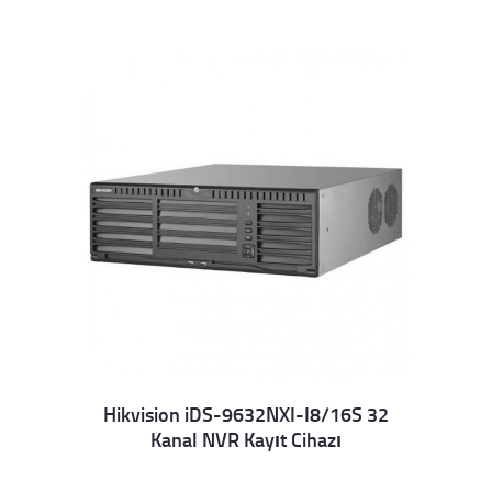
Hikvision iDS-9632NXI-I8/16S 32
Kanal NVR Kayıt Cihazı
Details