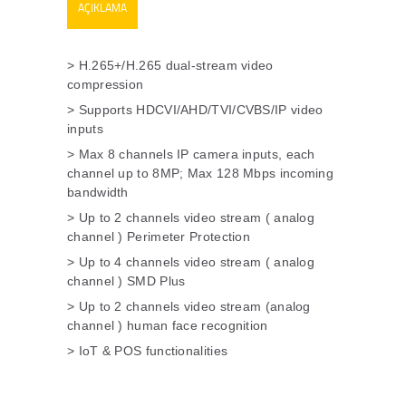
AÇIKLAMA
> H.265+/H.265 dual-stream video
compression
> Supports HDCVI/AHD/TVI/CVBS/IP video
inputs
> Max 8 channels IP camera inputs, each
channel up to 8MP; Max 128 Mbps incoming
bandwidth
> Up to 2 channels video stream ( analog
channel ) Perimeter Protection
> Up to 4 channels video stream ( analog
channel ) SMD Plus
> Up to 2 channels video stream (analog
channel ) human face recognition
> IoT & POS functionalities