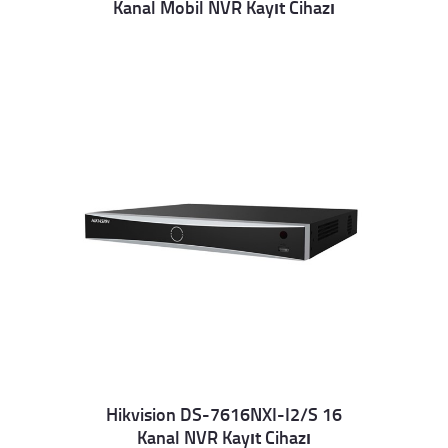
Kanal Mobil NVR Kayıt Cihazı
Details
Hikvision DS-7616NXI-I2/S 16
Kanal NVR Kayıt Cihazı
Details