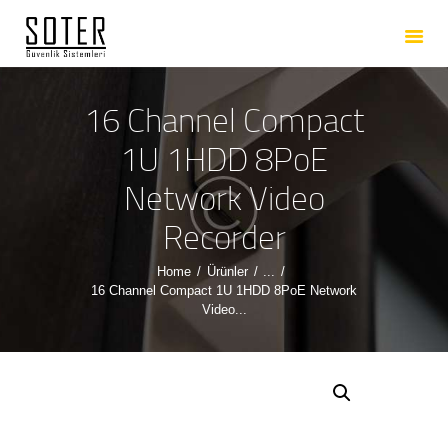
ANASAYFA
HAKKIMIZDA
HIZMETLERIMIZ
16 Channel Compact
ÜRÜNLERIMIZ
1U 1HDD 8PoE
REFERANSLARIMIZ
Network Video
İLETIŞIM
Recorder
Home
Ürünler
...
16 Channel Compact 1U 1HDD 8PoE Network
Video...