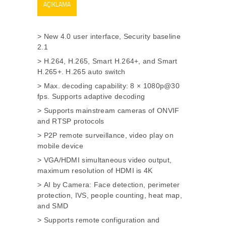
AÇIKLAMA
> New 4.0 user interface, Security baseline
2.1
> H.264, H.265, Smart H.264+, and Smart
H.265+. H.265 auto switch
> Max. decoding capability: 8 × 1080p@30
fps. Supports adaptive decoding
> Supports mainstream cameras of ONVIF
and RTSP protocols
> P2P remote surveillance, video play on
mobile device
> VGA/HDMI simultaneous video output,
maximum resolution of HDMI is 4K
> AI by Camera: Face detection, perimeter
protection, IVS, people counting, heat map,
and SMD
> Supports remote configuration and