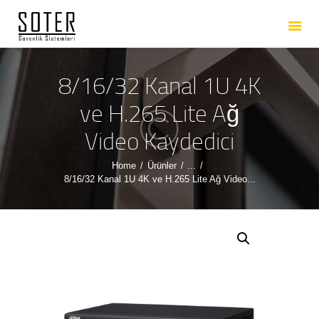
ANASAYFA
HAKKIMIZDA
HIZMETLERIMIZ
8/16/32 Kanal 1U 4K
ÜRÜNLERIMIZ
ve H.265 Lite Ağ
REFERANSLARIMIZ
Video Kaydedici
İLETIŞIM
Home
Ürünler
...
8/16/32 Kanal 1U 4K ve H.265 Lite Ağ Video...