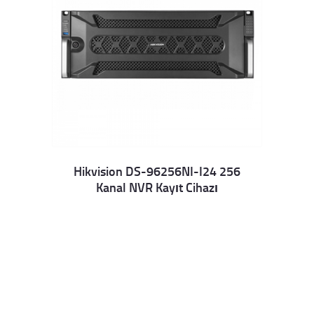
Hikvision DS-96256NI-I24 256
Kanal NVR Kayıt Cihazı
Details