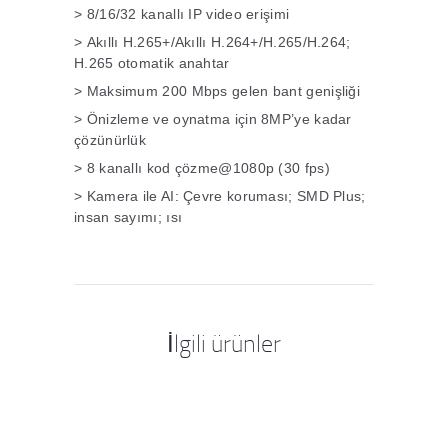
> 8/16/32 kanallı IP video erişimi
>
Akıllı H.265+/Akıllı H.264+/H.265/H.264;
H.265 otomatik anahtar
>
Maksimum 200 Mbps gelen bant genişliği
>
Önizleme ve oynatma için 8MP’ye kadar
çözünürlük
> 8 kanallı kod çözme@1080p (30 fps)
>
Kamera ile AI: Çevre koruması; SMD Plus;
insan sayımı; ısı
İlgili ürünler