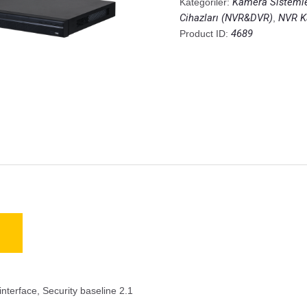
Kamera Sistemle
Kategoriler:
Cihazları (NVR&DVR)
NVR Ka
,
4689
Product ID:
nterface, Security baseline 2.1