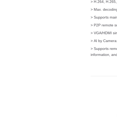
> H.264, H.265,
> Max. decoding
> Supports mai
> P2P remote su
> VGA/HDMI sim
> AI by Camera:
> Supports remo
information, an