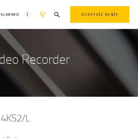
SLARIMIZ
ÜCRETSIZ KEŞIF
deo Recorder
4KS2/L