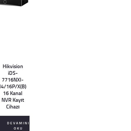
Hikvision
et
iDS-
ls
7716NXI-
I4/16P/X(B)
16 Kanal
NVR Kayıt
Cihazı
DEVAMINI
OKU