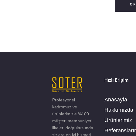
O
Hızlı Erişim
Anasayfa
Profesyonel
kadromuz ve
Hakkımızda
ürünlerimizle %100
Ürünlerimiz
müşteri memnuniyeti
ilkeleri doğrultusunda
Referansları
sizlere en iyi hizmeti