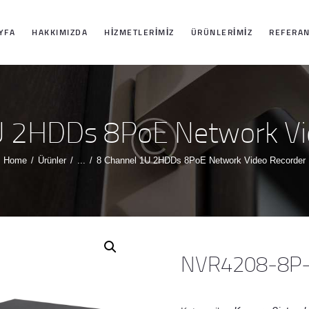
ANASAYFA
YFA
HAKKIMIZDA
HIZMETLERIMIZ
ÜRÜNLERIMIZ
REFERAN
HAKKIMIZDA
HIZMETLERIMIZ
U 2HDDs 8PoE Network Vi
ÜRÜNLERIMIZ
Home
Ürünler
...
8 Channel 1U 2HDDs 8PoE Network Video Recorder
REFERANSLARI
MIZ
NVR4208-8P-
İLETIŞIM