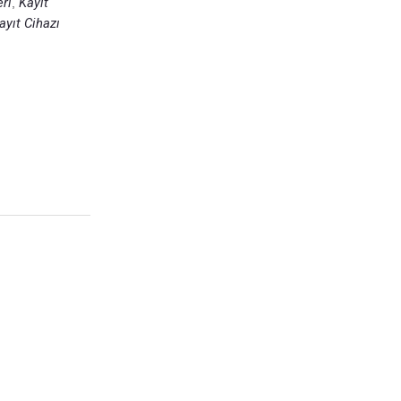
ri
Kayıt
,
yıt Cihazı