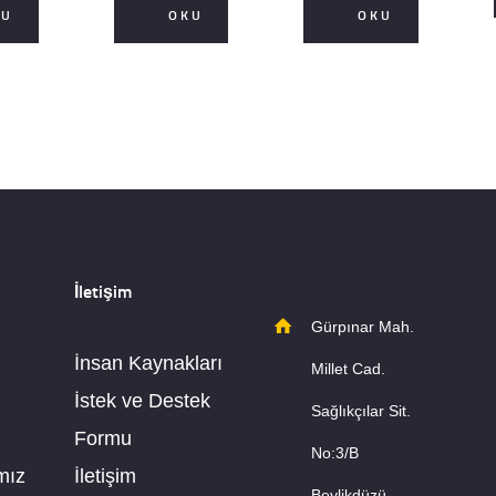
KU
OKU
OKU
İletişim
Gürpınar Mah.
İnsan Kaynakları
Millet Cad.
İstek ve Destek
Sağlıkçılar Sit.
Formu
No:3/B
mız
İletişim
Beylikdüzü-