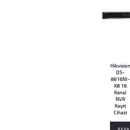
Hikvisio
Det
DS-
ails
8616NI-
K8 16
Kanal
NVR
Kayıt
Cihazı
DEVA