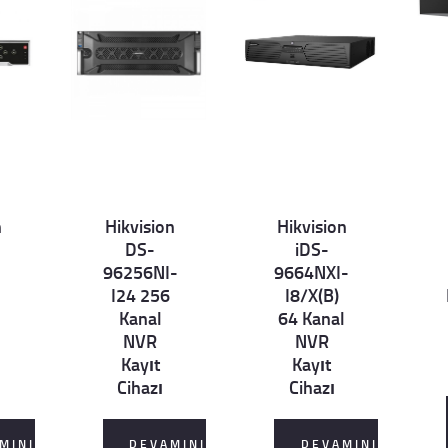
n
Hikvision
Hikvision
Det
Det
D
DS-
iDS-
ails
ails
ai
96256NI-
9664NXI-
I24 256
I8/X(B)
Kanal
64 Kanal
NVR
NVR
Kayıt
Kayıt
Cihazı
Cihazı
MINI
DEVAMINI
DEVAMINI